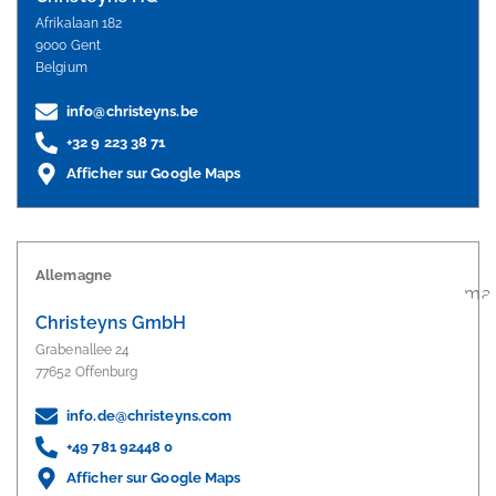
Afrikalaan 182
9000 Gent
Belgium
info@christeyns.be
+32 9 223 38 71
Afficher sur Google Maps
Allemagne
Christeyns GmbH
Grabenallee 24
77652 Offenburg
info.de@christeyns.com
+49 781 92448 0
Afficher sur Google Maps