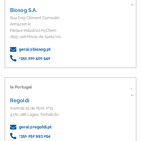
Biosog S.A.
Rua Eng. Clément Dumoulin
Armazem K
Parque Industrial HyChem
2625-106 Póvoa de Santa Iria
geral@biosog.pt
+351 210 420 540
le Portugal
Regoldi
Avenida 25 de Abril, nº21
4770-286 Lagoa, Famalicão
geral@regoldi.pt
+351 252 993 254