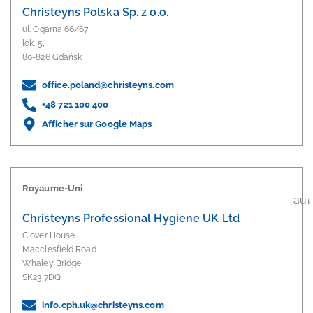
Christeyns Polska Sp. z o.o.
ul. Ogarna 66/67,
lok. 5,
80-826 Gdańsk
office.poland@christeyns.com
+48 721 100 400
Afficher sur Google Maps
Royaume-Uni
Christeyns Professional Hygiene UK Ltd
Clover House
Macclesfield Road
Whaley Bridge
SK23 7DQ
info.cph.uk@christeyns.com