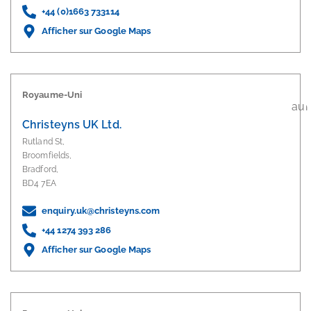
+44 (0)1663 733114
Afficher sur Google Maps
Royaume-Uni
Christeyns UK Ltd.
Rutland St,
Broomfields,
Bradford,
BD4 7EA
enquiry.uk@christeyns.com
+44 1274 393 286
Afficher sur Google Maps