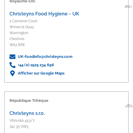
Royaume-Uni
Christeyns Food Hygiene - UK
2 Cameron Court
Winwick Quay
Warrington
Cheshire
WA2 8RE
UK-foodinfo@christeyns.com
+44 (0) 1925 234 696
Afficher sur Google Maps
République Tchèque
Christeyns s.r.o.
Vítovská 453/7
742 35 Odry