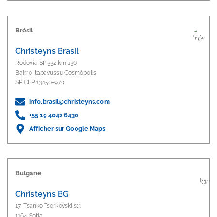
Brésil
Christeyns Brasil
Rodovia SP 332 km 136
Bairro Itapavussu Cosmópolis
SP CEP 13.150-970
info.brasil@christeyns.com
+55 19 4042 6430
Afficher sur Google Maps
Bulgarie
Christeyns BG
17, Tsanko Tserkovski str.
1164 Sofia