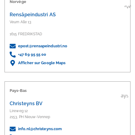
Norvège
Rensåpeindustri AS
Veum Alle 13
1615 FREDRIKSTAD
epost@rensapeindustri.no
+47 69 95 55 00
Afficher sur Google Maps
Pays-Bas
Christeyns BV
Lireweg 12
2153, PH Nieuw-Vennep
info.nl@christeyns.com