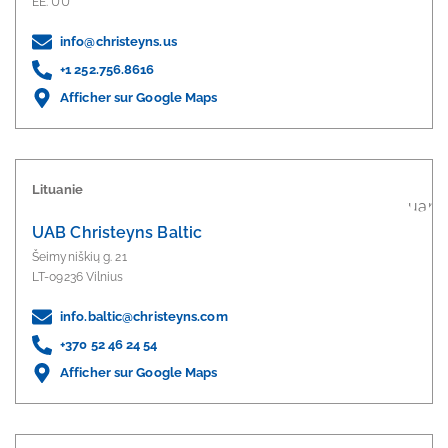
EE. UU
info@christeyns.us
+1 252.756.8616
Afficher sur Google Maps
Lituanie
UAB Christeyns Baltic
Šeimyniškių g. 21
LT-09236 Vilnius
info.baltic@christeyns.com
+370 52 46 24 54
Afficher sur Google Maps