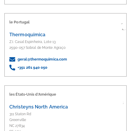
le Portugal
Thermoquimica
Z.I. Casal Espinheira, Lote 13
2590-057 Sobral de Monte Agraço
geral@thermoquimica.com
+351 261 940 050
les États-Unis d'Amérique
Christeyns North America
311 Staton Rd
Greenville
NC 27834