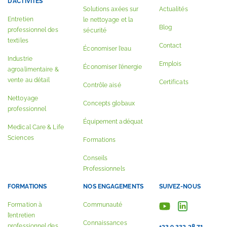
D’ACTIVITÉS
Solutions axées sur
Actualités
Entretien
le nettoyage et la
Blog
professionnel des
sécurité
textiles
Contact
Économiser l’eau
Industrie
Emplois
Économiser l’énergie
agroalimentaire &
vente au détail
Certificats
Contrôle aisé
Nettoyage
Concepts globaux
professionnel
Équipement adéquat
Medical Care & Life
Sciences
Formations
Conseils
Professionnels
FORMATIONS
NOS ENGAGEMENTS
SUIVEZ-NOUS
Formation à
Communauté
l’entretien
Connaissances
professionnel des
+32 9 223 38 71