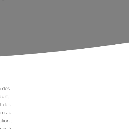
e des
ourt,
t des
cru au
tion :
inés à