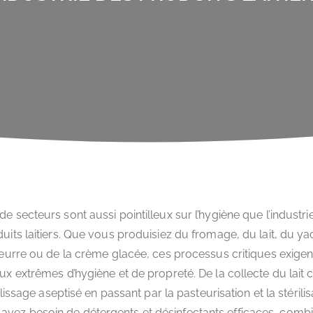
de secteurs sont aussi pointilleux sur l’hygiène que l’industri
uits laitiers. Que vous produisiez du fromage, du lait, du ya
eurre ou de la crème glacée, ces processus critiques exigen
ux extrêmes d’hygiène et de propreté. De la collecte du lait 
issage aseptisé en passant par la pasteurisation et la stérilisa
avez besoin de détergents et désinfectants efficaces, comb