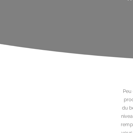
Peu 
prod
du b
nivea
rempl
vous 