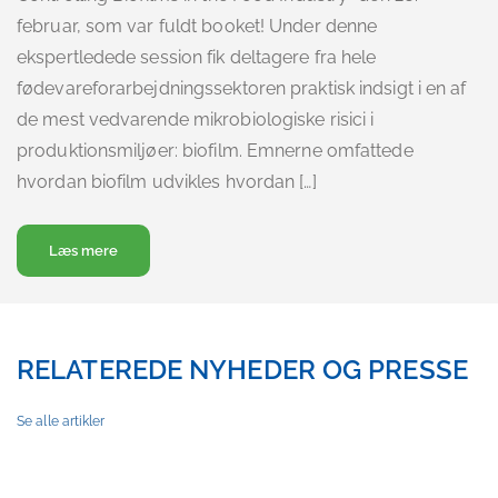
februar, som var fuldt booket! Under denne
ekspertledede session fik deltagere fra hele
fødevareforarbejdningssektoren praktisk indsigt i en af ​​
de mest vedvarende mikrobiologiske risici i
produktionsmiljøer: biofilm. Emnerne omfattede
hvordan biofilm udvikles hvordan […]
about Biofilms webinar fuldt booket, se optagelsen
Læs mere
RELATEREDE NYHEDER OG PRESSE
Se alle artikler