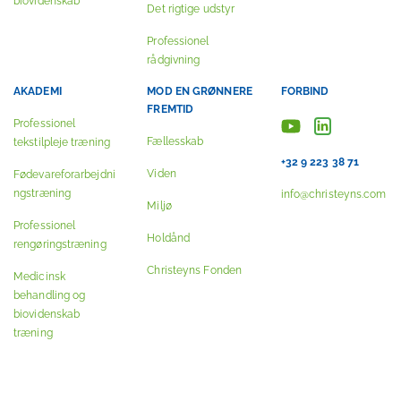
biovidenskab
Det rigtige udstyr
Professionel
rådgivning
AKADEMI
MOD EN GRØNNERE
FORBIND
FREMTID
Professionel
Fællesskab
tekstilpleje træning
+32 9 223 38 71
Viden
Fødevareforarbejdni
ngstræning
info@christeyns.com
Miljø
Professionel
Holdånd
rengøringstræning
Christeyns Fonden
Medicinsk
behandling og
biovidenskab
træning