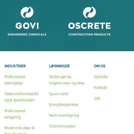
INDUSTRIER
LØSNINGER
OM OS
Professionel
Sådan gør du
Nyheder
tekstilpleje
tingene rene og sikre
Kontakt
Fødevareforarbejdni
Spare vand
Job
ng & detailhandel
Energibesparelse
Professionel
Nem overvågning
rengøring
Total koncepter
Medicinsk pleje &