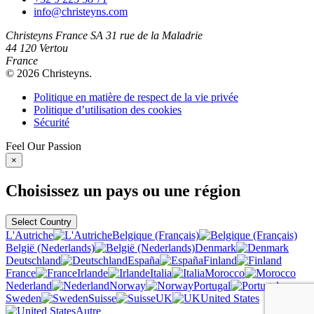
info@christeyns.com
Christeyns France SA
31 rue de la Maladrie
44 120 Vertou
France
© 2026 Christeyns.
Politique en matière de respect de la vie privée
Politique d’utilisation des cookies
Sécurité
Feel
Our
Passion
×
Choisissez un pays ou une région
Select Country
L'Autriche
Belgique (Français)
België (Nederlands)
Denmark
Deutschland
España
Finland
France
Irlande
Italia
Morocco
Nederland
Norway
Portugal
Sweden
Suisse
UK
United States
Autre