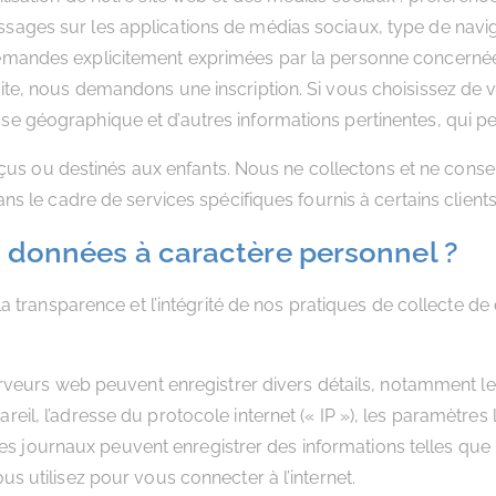
ages sur les applications de médias sociaux, type de navigat
emandes explicitement exprimées par la personne concernée, 
site, nous demandons une inscription. Si vous choisissez d
se géographique et d’autres informations pertinentes, qui 
nçus ou destinés aux enfants. Nous ne collectons et ne cons
 le cadre de services spécifiques fournis à certains client
données à caractère personnel ?
a transparence et l’intégrité de nos pratiques de collecte d
eurs web peuvent enregistrer divers détails, notamment le t
pareil, l’adresse du protocole internet (« IP »), les paramètres
ces journaux peuvent enregistrer des informations telles que
vous utilisez pour vous connecter à l’internet.