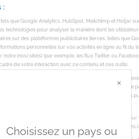
 :
 tels que Google Analytics, HubSpot, Mailchimp et Hotjar sur n
es technologies pour analyser la manière dont les utilisateurs 
aires sur des plateformes publicitaires tierces, telles que G
 informations personnelles sur vos activités en ligne au fil du 
ur notre (nos) site(s) (par exemple, les flux Twitter ou Faceb
dre de votre interaction avec ce contenu et ces outils.
 notre (nos) site(s) peuvent être collectées pour vous propos
×
tiers pouvons utiliser des cookies de première et de tierce 
’autres sources, pour informer, optimiser et diffuser des pub
 informations personnelles nécessaires ou pertinentes pour
alités associées et pour la fourniture de nos produits, services
Choisissez un pays ou