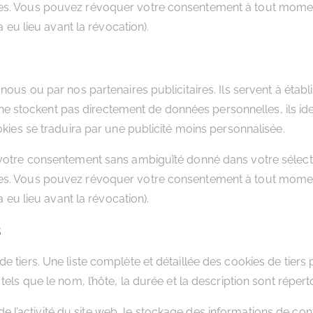
ies. Vous pouvez révoquer votre consentement à tout momen
a eu lieu avant la révocation).
us ou par nos partenaires publicitaires. Ils servent à établir 
ls ne stockent pas directement de données personnelles, ils i
okies se traduira par une publicité moins personnalisée.
 votre consentement sans ambiguïté donné dans votre sélect
ies. Vous pouvez révoquer votre consentement à tout momen
a eu lieu avant la révocation).
s
e tiers. Une liste complète et détaillée des cookies de tier
els que le nom, l’hôte, la durée et la description sont réperto
vi de l’activité du site web, le stockage des informations de 