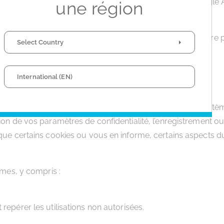
nsommateurs vers les options de désactivation de Google An
une région
r tous les cookies de suivi.
 vous trouverez des informations complémentaires sur notre
Select Country
International (EN)
 site web et ne peuvent pas être désactivés dans nos système
tion de vos paramètres de confidentialité, l’enregistrement o
oque certains cookies ou vous en informe, certains aspects d
imes, y compris :
t repérer les utilisations non autorisées.