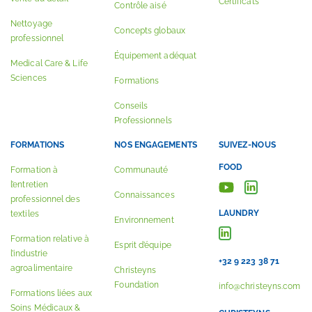
Certificats
Contrôle aisé
Nettoyage
Concepts globaux
professionnel
Équipement adéquat
Medical Care & Life
Sciences
Formations
Conseils
Professionnels
FORMATIONS
NOS ENGAGEMENTS
SUIVEZ-NOUS
FOOD
Formation à
Communauté
l’entretien
Connaissances
professionnel des
LAUNDRY
textiles
Environnement
Formation relative à
Esprit d’équipe
l’industrie
+32 9 223 38 71
agroalimentaire
Christeyns
Foundation
info@christeyns.com
Formations liées aux
Soins Médicaux &