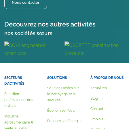
Nous contacter
Découvrez nos autres activités
nos sociétés sœurs
SECTEURS
SOLUTIONS
À PROPOS DE NOUS
D’ACTIVITÉS
Solutions axées sur
Actualités
Entretien
le nettoyage et la
Blog
professionnel des
sécurité
textiles
Contact
Économiser l’eau
Industrie
Emplois
Économiser l’énergie
agroalimentaire &
vente au détail