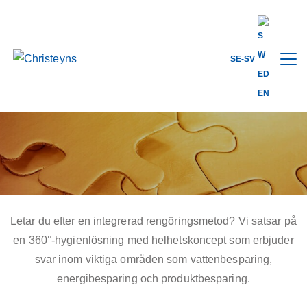
SE-SV
Home
Lösningar
Totala koncept
TOTALA KONCEPT
Letar du efter en integrerad rengöringsmetod? Vi satsar på
en 360°-hygienlösning med helhetskoncept som erbjuder
svar inom viktiga områden som vattenbesparing,
energibesparing och produktbesparing.