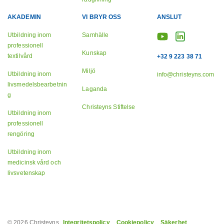
AKADEMIN
VI BRYR OSS
ANSLUT
Utbildning inom
Samhälle
professionell
Kunskap
textilvård
+32 9 223 38 71
Miljö
Utbildning inom
info@christeyns.com
livsmedelsbearbetnin
Laganda
g
Christeyns Stiftelse
Utbildning inom
professionell
rengöring
Utbildning inom
medicinsk vård och
livsvetenskap
© 2026 Christeyns.
Integritetspolicy
Cookiepolicy
Säkerhet