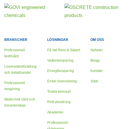
BRANSCHER
LÖSNINGAR
OM OSS
Professionell
Få det Rent & Säkert
Nyheter
textilvård
Vattenbesparing
Blogg
Livsmedelsförädling
Energibesparing
Kontakt
och detaljhandel
Enkel övervakning
Jobb
Professionell
rengöring
Totala koncept
Medicinsk vård och
Rätt utrustning
biovetenskap
Akademin
Professionell
rådgivning