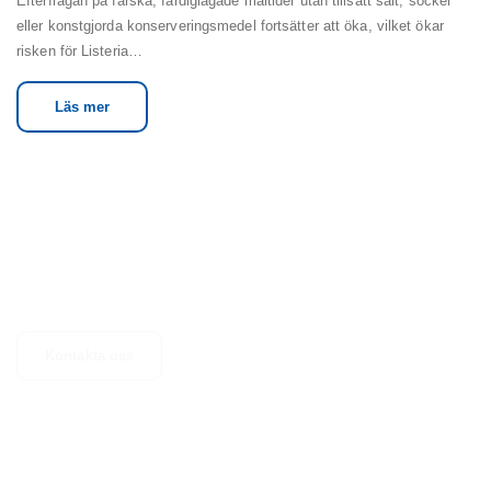
Efterfrågan på färska, färdiglagade måltider utan tillsatt salt, socker
eller konstgjorda konserveringsmedel fortsätter att öka, vilket ökar
risken för Listeria…
Läs mer
KONTAKTA
Har du frågor, förslag eller vill du bara ha mer information? Tveka inte
att kontakta oss.
Kontakta oss
Läs mer om våra andra aktiviteter
Våra systerbolag