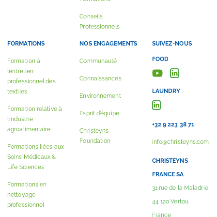
Conseils
Professionnels
FORMATIONS
NOS ENGAGEMENTS
SUIVEZ-NOUS
FOOD
Formation à
Communauté
l’entretien
Connaissances
professionnel des
LAUNDRY
textiles
Environnement
Formation relative à
Esprit d’équipe
l’industrie
+32 9 223 38 71
agroalimentaire
Christeyns
Foundation
info@christeyns.com
Formations liées aux
Soins Médicaux &
CHRISTEYNS
Life Sciences
FRANCE SA
Formations en
31 rue de la Maladrie
nettoyage
44 120 Vertou
professionnel
France