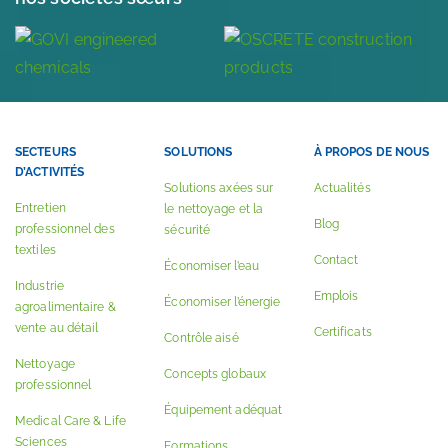
SECTEURS
SOLUTIONS
À PROPOS DE NOUS
D’ACTIVITÉS
Solutions axées sur
Actualités
Entretien
le nettoyage et la
Blog
professionnel des
sécurité
textiles
Contact
Économiser l’eau
Industrie
Emplois
Économiser l’énergie
agroalimentaire &
vente au détail
Certificats
Contrôle aisé
Nettoyage
Concepts globaux
professionnel
Équipement adéquat
Medical Care & Life
Sciences
Formations