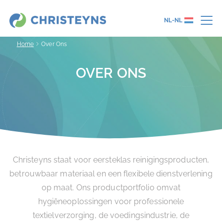
NL-NL
Home
Over Ons
OVER ONS
Christeyns staat voor eersteklas reinigingsproducten,
betrouwbaar materiaal en een flexibele dienstverlening
op maat. Ons productportfolio omvat
hygiëneoplossingen voor professionele
textielverzorging, de voedingsindustrie, de