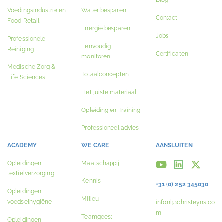
Blog
Voedingsindustrie en
Water besparen
Contact
Food Retail
Energie besparen
Jobs
Professionele
Eenvoudig
Reiniging
Certificaten
monitoren
Medische Zorg &
Totaalconcepten
Life Sciences
Het juiste materiaal
Opleiding en Training
Professioneel advies
ACADEMY
WE CARE
AANSLUITEN
Opleidingen
Maatschappij
textielverzorging
Kennis
+31 (0) 252 345030
Opleidingen
Milieu
voedselhygiëne
info.nl@christeyns.co
m
Teamgeest
Opleidingen