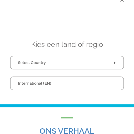
Passie
Een passie voor onze job, het bedrijf en hygiëne
verbindt ons.
Kies een land of regio
Continue Verbetering
We willen vooruit door sterke oplossingen aan te
Select Country
ontwikkelen en onszelf continu uit te dagen.
International (EN)
Download onze Missie
ONS VERHAAL