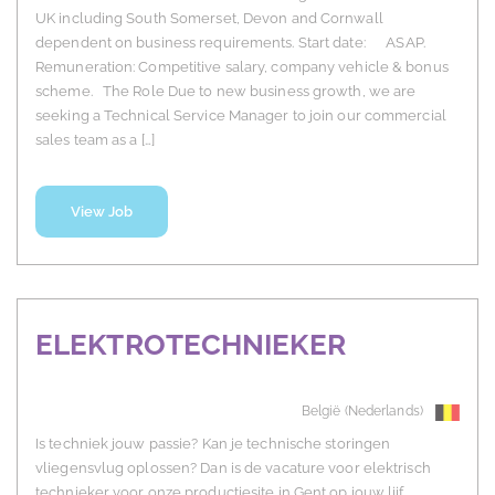
UK including South Somerset, Devon and Cornwall
dependent on business requirements. Start date: ASAP.
Remuneration: Competitive salary, company vehicle & bonus
scheme. The Role Due to new business growth, we are
seeking a Technical Service Manager to join our commercial
sales team as a […]
View Job
ELEKTROTECHNIEKER
België (Nederlands)
Is techniek jouw passie? Kan je technische storingen
vliegensvlug oplossen? Dan is de vacature voor elektrisch
technieker voor onze productiesite in Gent op jouw lijf