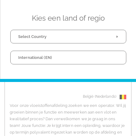
systeemondersteuning steeds belangrijker. In dat kader wordt
binnen de supply chain deze nieuwe functie gecreëerd. Jouw
functie: Als Inventory Coördinator ben je verantwoordelijk
Kies een land of regio
voor de continue […]
Select Country
View Job
International (EN)
OPERATOR AANMAKER
België (Nederlands)
Voor onze vloeistoffenafdeling zoeken we een operator. Wil jij
groeien binnen je functie en meewerken aan een vlot en
kwalitatief proces? Dan verwelkomen we je graag in ons
team! Jouw functie: Je krijgt intern een opleiding, waardoor je
op termijn polyvalent ingezet kan worden op de afdeling en