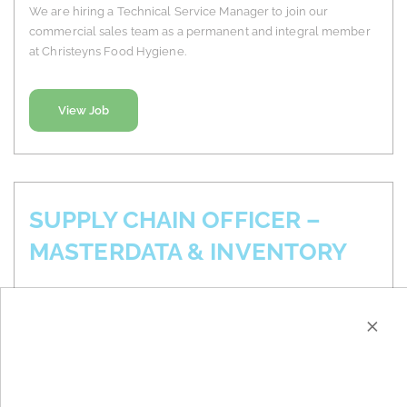
We are hiring a Technical Service Manager to join our
commercial sales team as a permanent and integral member
at Christeyns Food Hygiene.
View Job
SUPPLY CHAIN OFFICER –
MASTERDATA & INVENTORY
België (Nederlands)
×
Christeyns is de voorbije jaren flink gegroeid en zet
momenteel sterk in op het verder optimaliseren van
processen en systemen. Om deze groei te blijven
ondersteunen, worden digitalisering en