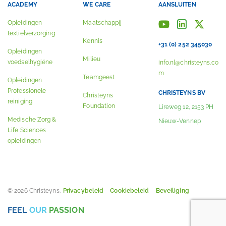
ACADEMY
WE CARE
AANSLUITEN
Opleidingen
Maatschappij
textielverzorging
Kennis
+31 (0) 252 345030
Opleidingen
Milieu
voedselhygiëne
info.nl@christeyns.co
m
Teamgeest
Opleidingen
Professionele
CHRISTEYNS BV
Christeyns
reiniging
Foundation
Lireweg 12, 2153 PH
Medische Zorg &
Nieuw-Vennep
Life Sciences
opleidingen
© 2026 Christeyns.
Privacybeleid
Cookiebeleid
Beveiliging
FEEL
OUR
PASSION