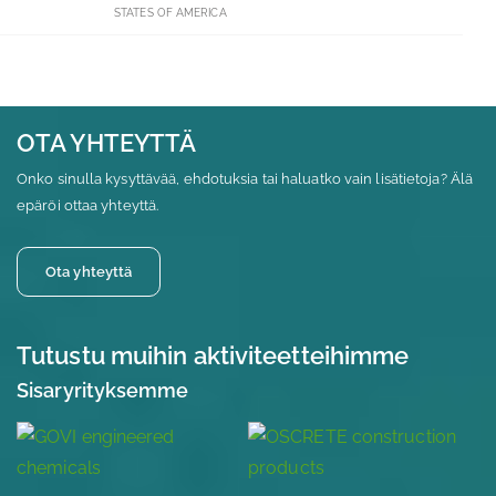
STATES OF AMERICA
OTA YHTEYTTÄ
Onko sinulla kysyttävää, ehdotuksia tai haluatko vain lisätietoja? Älä
epäröi ottaa yhteyttä.
Ota yhteyttä
Tutustu muihin aktiviteetteihimme
Sisaryrityksemme