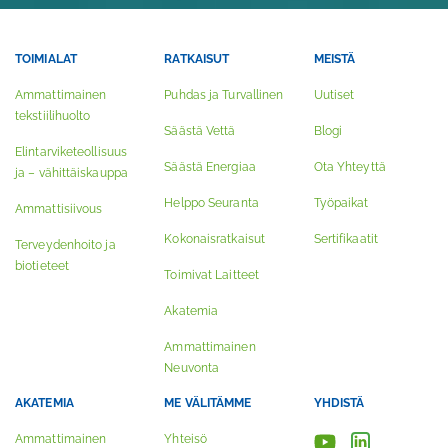
TOIMIALAT
RATKAISUT
MEISTÄ
Ammattimainen
Puhdas ja Turvallinen
Uutiset
tekstiilihuolto
Säästä Vettä
Blogi
Elintarviketeollisuus
Säästä Energiaa
Ota Yhteyttä
ja – vähittäiskauppa
Helppo Seuranta
Työpaikat
Ammattisiivous
Kokonaisratkaisut
Sertifikaatit
Terveydenhoito ja
biotieteet
Toimivat Laitteet
Akatemia
Ammattimainen
Neuvonta
AKATEMIA
ME VÄLITÄMME
YHDISTÄ
Ammattimainen
Yhteisö