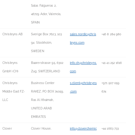
Salas Falgueras 2,
46729 Ador, Valencia,
SPAIN
Christeyns AB
Sverige Box 7623, 103
sales.nordic@chris
+46 8 284 980
94 Stockholm,
teyns.com
SWEDEN
Christeyns
Baarerstrasse 95, 6302
info.ch@christeyns.
+41 41 252 1616
GmbH (CH)
Zug, SWITZERLAND
com
Christeyns
Business Center
s.client@christeyns
+971 507 059
Middle East FZ-
RAKEZ, PO BOX 74059,
.com
674
LLC
Ras Al Khaimah,
UNITED ARAB
EMIRATES
Clover
Clover House,
info@cloverchemic
+44 1663 733