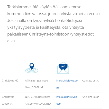
Tarkistamme tätä käytäntöä saamiemme
kommenttien valossa, joten tarkista viimeisin versio.
Jos sinulla on kysymyksiä henkilötietojesi
yksityisyydestä ja käsittelystä, ota yhteyttä
paikalliseen Christeyns-toimistoon (yhteystiedot
alla).
Christeyns HQ
Afrikalaan 182, 9000
info@christeyns.co
+32 9 223 28 71
Gent, BELGIUM
m
Christeyns
QBC 4, Am Belvedere
info.at@christeyns.
+43 1 877 60 57
GmbH (AT)
4, 1100 Wien, AUSTRIA
com