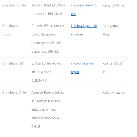
Grijspeerdt Bvba
Teerlingstraat 9b, 8800
info@grijspeerdt.c
+32 51 22 60 73
Roeselare, BELGIUM
om
Christeyns
Rodovia SP 332 km 136,
info.brasil@christe
+55 19 4042
Brasil
Bairro Itapavussu
yns.com
6430
Cosmópolis, SP CEP
13.150-970, BRASIL
Christeyns BG
17, Tsanko Tserkovski
info@christeyns-
+359 2 963 36
str., 1164 Sofia,
bg.eu
26
BULGARIA
Christeyns Chile
Avenida Ribera del Sur
+560 749 512 43
31, Bodega 5, Barrio
Industrial Km 90,
2820000 Rancagua,
CHILE