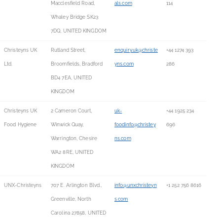
Macclesfield Road,
als.com
114
Whaley Bridge SK23
7DQ, UNITED KINGDOM
Christeyns UK
Rutland Street,
enquiry.uk@christe
+44 1274 393
Ltd.
Broomfields, Bradford
yns.com
286
BD4 7EA, UNITED
KINGDOM
Christeyns UK
2 Cameron Court,
uk-
+44 1925 234
Food Hygiene
Winwick Quay,
foodinfo@christey
696
Warrington, Chesire
ns.com
WA2 8RE, UNITED
KINGDOM
UNX-Christeyns
707 E. Arlington Blvd.,
info@unxchristeyn
+1 252 756 8616
Greenville, North
s.com
Carolina 27858, UNITED