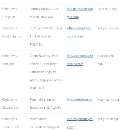
Christeyns
Jernbanegata 5, 1850
info.norge@christe
+47 476 01 930
Norge AS
Mysen, NORWAY
yns.com
Christeyns
ul. Ogarna 66/67, lok. 5,
office.poland@chri
+48 721 100 400
Polska Sp. z.o.o.
80-826 Gdańsk,
steyns.com
POLAND
Christeyns
Zoom Business Park,
info@portugal@chr
+351 214 276
Portugal
Edificio E, Escritório 1,
isteyns.com
390
Estrada de Paço de
Arcos, 2735-307 Cacém,
PORTUGAL
Christeyns
Panenská 6, 811 03
info@christeyns.cz
+420 556 731 111
Slovakia s.r.o.
Bratislava 1, SLOVAKIA
Christeyns
Planta Ador,
info.es@christeyns.
+34 962 871 345
España, SLU
C/Científica Margarita
com