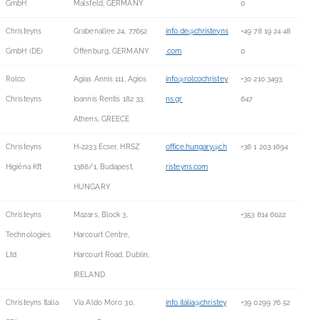
GmbH
Malsfeld, GERMANY
0
Christeyns
Grabenallee 24, 77652
info.de@christeyns
+49 78 19 24 48
GmbH (DE)
Offenburg, GERMANY
.com
0
Rolco
Agias Annis 111, Agios
info@rolcochristey
+30 210 3493
Christeyns
Ioannis Rentis 182 33,
ns.gr
647
Athens, GREECE
Christeyns
H-2233 Ecser, HRSZ
office.hungary@ch
+36 1 203 1694
Higiéna Kft
1386/1, Budapest,
risteyns.com
HUNGARY
Christeyns
Mazars, Block 3,
+353 814 6022
Technologies
Harcourt Centre,
Ltd
Harcourt Road, Dublin,
IRELAND
Christeyns Italia
Via Aldo Moro 30,
info.italia@christey
+39 0299 76 52