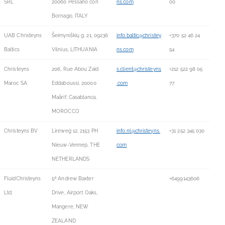
SRL
20060 Pessano con
ns.com
00
Bornago, ITALY
UAB Christeyns
Šeimyniškių g. 21, 09236
info.baltic@christey
+370 52 46 24
Baltics
Vilnius, LITHUANIA
ns.com
54
Christeyns
206, Rue Abou Zaid
s.client@christeyns
+212 522 98 05
Maroc SA
Eddaboussi, 20000
.com
77
Maârif, Casablanca,
MOROCCO
Christeyns BV
Lireweg 12, 2153 PH
info.nl@christeyns.
+31 252 345 030
Nieuw-Vennep, THE
com
NETHERLANDS
FluidChristeyns
5ª Andrew Baxter
+6499143606
Ltd.
Drive, Airport Oaks,
Mangere, NEW
ZEALAND