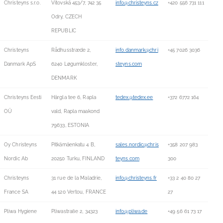
Christeyns s.r.o.
Vitovská 453/7, 742 35
info@christeyns.cz
+420 556 731 111
Odry, CZECH
REPUBLIC
Christeyns
Rådhusstræde 2,
info.danmark@chri
+45 7026 3036
Danmark ApS
6240 Løgumkloster,
steyns.com
DENMARK
Christeyns Eesti
Härgla tee 6, Rapla
tedex@tedex.ee
+372 6772 164
OÜ
vald, Rapla maakond
79633, ESTONIA
Oy Christeyns
Pitkämäenkatu 4 B,
sales.nordic@chris
+358 207 983
Nordic Ab
20250 Turku, FINLAND
teyns.com
300
Christeyns
31 rue de la Maladrie,
info@christeyns.fr
+33 2 40 80 27
France SA
44 120 Vertou, FRANCE
27
Pliwa Hygiene
Pliwastraße 2, 34323
info@pliwa.de
+49 56 61 73 17