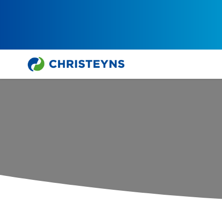
Home
Ratkaisut
Toimivat Laitteet