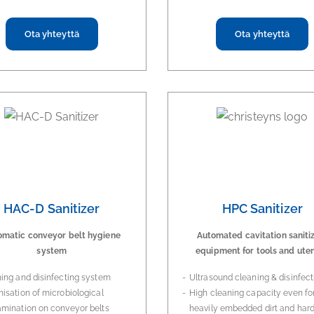
Ota yhteyttä
Ota yhteyttä
HAC-D Sanitizer
HPC Sanitizer
omatic conveyor belt hygiene
Automated cavitation saniti
system
equipment for tools and uten
ing and disinfecting system
Ultrasound cleaning & disinfect
isation of microbiological
High cleaning capacity even fo
mination on conveyor belts
heavily embedded dirt and hard