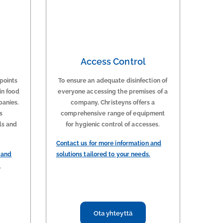
Access Control
 points
To ensure an adequate disinfection of
in food
everyone accessing the premises of a
panies.
company, Christeyns offers a
s
comprehensive range of equipment
ls and
for hygienic control of accesses.
Contact us for more information and
 and
solutions tailored to your needs.
.
Ota yhteyttä