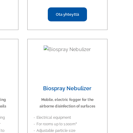
Ota yhteyttä
Biospray Nebulizer
zing
Mobile, electric fogger for the
sils
airborne disinfection of surfaces
ing
Electrical equipment
r
For rooms up to 1.000m³
 to
Adjustable particle size