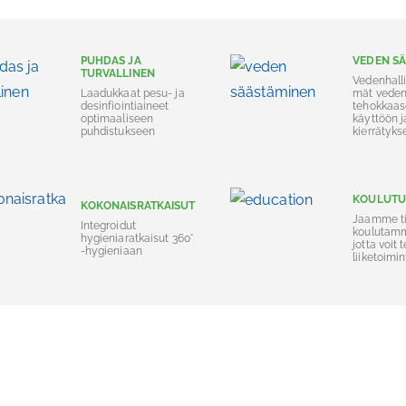
PUHDAS JA
VEDEN S
TURVALLINEN
Vedenhalli
Laadukkaat pesu- ja
mät vede
desinfiointiaineet
tehokkaa
optimaaliseen
käyttöön j
puhdistukseen
kierrätyks
KOULUTU
KOKONAISRATKAISUT
Jaamme ti
Integroidut
koulutamm
hygieniaratkaisut 360°
jotta voit
-hygieniaan
liiketoimi