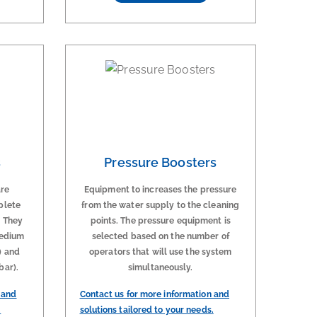
s
Pressure Boosters
are
Equipment to increases the pressure
plete
from the water supply to the cleaning
. They
points. The pressure equipment is
medium
selected based on the number of
) and
operators that will use the system
bar).
simultaneously.
 and
Contact us for more information and
.
solutions tailored to your needs.