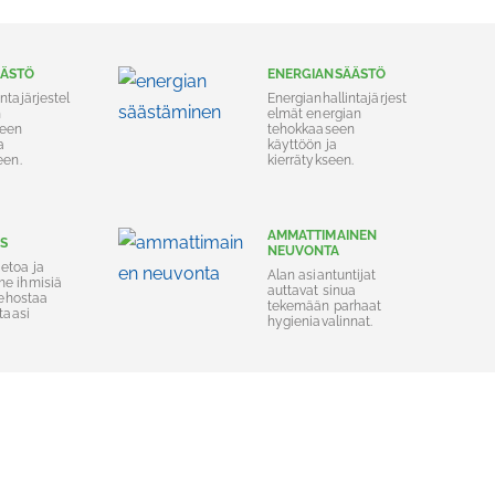
ÄÄSTÖ
ENERGIANSÄÄSTÖ
ntajärjestel
Energianhallintajärjest
n
elmät energian
seen
tehokkaaseen
a
käyttöön ja
een.
kierrätykseen.
AMMATTIMAINEN
S
NEUVONTA
etoa ja
Alan asiantuntijat
e ihmisiä
auttavat sinua
 tehostaa
tekemään parhaat
ntaasi
hygieniavalinnat.