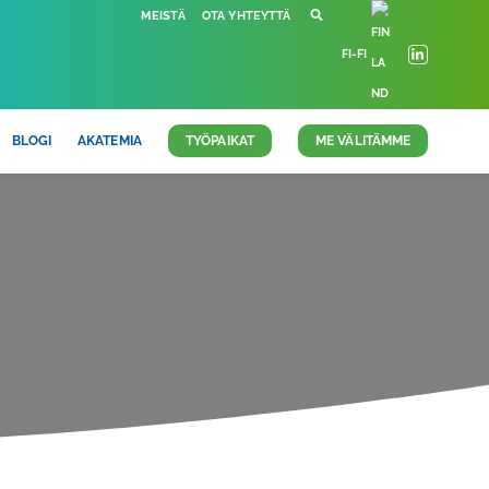
MEISTÄ
OTA YHTEYTTÄ
FI-FI
BLOGI
AKATEMIA
TYÖPAIKAT
ME VÄLITÄMME