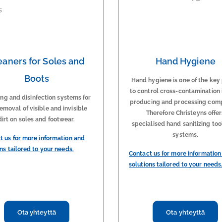
eaners for Soles and
Hand Hygiene
Boots
Hand hygiene is one of the key
to control cross-contamination 
ng and disinfection systems for
producing and processing com
emoval of visible and invisible
Therefore Christeyns offer
dirt on soles and footwear.
specialised hand sanitizing too
systems.
t us for more information and
ns tailored to your needs.
Contact us for more information
solutions tailored to your needs
Ota yhteyttä
Ota yhteyttä