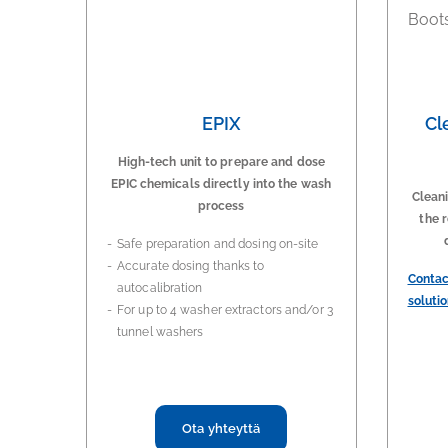
EPIX
Cl
High-tech unit to prepare and dose
EPIC chemicals directly into the wash
Cleani
process
the r
Safe preparation and dosing on-site
Accurate dosing thanks to
Contac
autocalibration
solutio
For up to 4 washer extractors and/or 3
tunnel washers
Ota yhteyttä