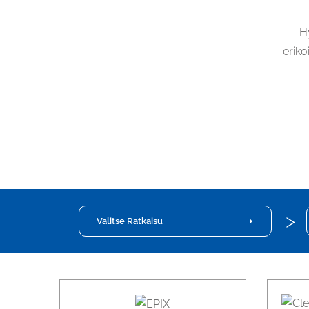
H
eriko
Valitse Ratkaisu