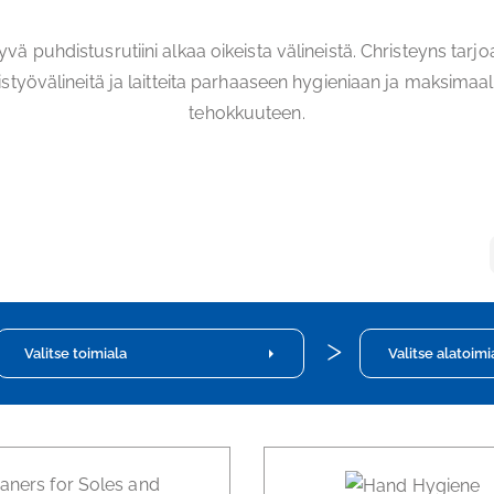
yvä puhdistusrutiini alkaa oikeista välineistä. Christeyns tarjo
istyövälineitä ja laitteita parhaaseen hygieniaan ja maksimaa
tehokkuuteen.
Valitse toimiala
Valitse alatoimi