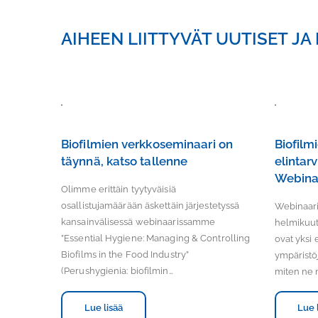
AIHEEN LIITTYVÄT UUTISET J
Biofilmien verkkoseminaari on
Biofilmi
täynnä, katso tallenne
elintar
Webina
Olimme erittäin tyytyväisiä
osallistujamäärään äskettäin järjestetyssä
Webinaarin
kansainvälisessä webinaarissamme
helmikuuta
”Essential Hygiene: Managing & Controlling
ovat yksi 
Biofilms in the Food Industry”
ympäristö
(Perushygienia: biofilmin…
miten ne 
Lue lisää
Lue 