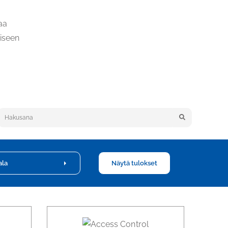
aa
liseen
Keyword search
ala
Näytä tulokset