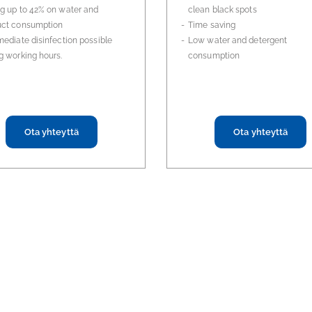
g up to 42% on water and
clean black spots
uct consumption
Time saving
mediate disinfection possible
Low water and detergent
g working hours.
consumption
Ota yhteyttä
Ota yhteyttä