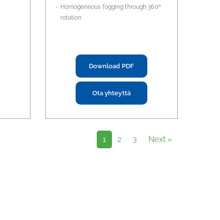
0
Homogeneous fogging through 360
rotation
Download PDF
Ota yhteyttä
1
2
3
Next »