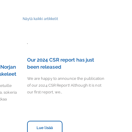
Näytä kaikki artikkelit
Our 2024 CSR report has just
 Norjan
been released
skeleet
We are happy to announce the publication
of our 2024 CSR Report! Although it is not
etuille
our first report, we…
aa, sokeria
atkaa
Lue lisää