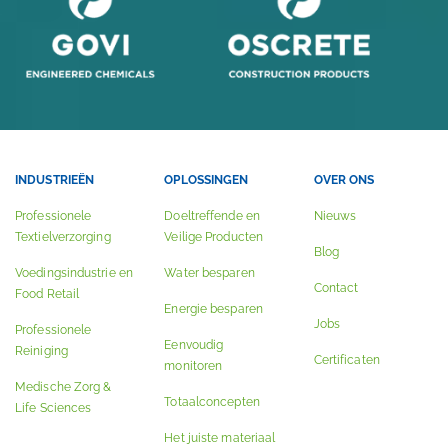
INDUSTRIEËN
OPLOSSINGEN
OVER ONS
Professionele
Doeltreffende en
Nieuws
Textielverzorging
Veilige Producten
Blog
Voedingsindustrie en
Water besparen
Contact
Food Retail
Energie besparen
Jobs
Professionele
Eenvoudig
Reiniging
Certificaten
monitoren
Medische Zorg &
Totaalconcepten
Life Sciences
Het juiste materiaal