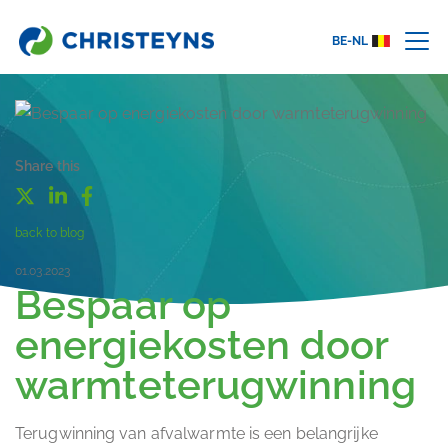
BE-NL
Share this
back to blog
01.03.2023
Bespaar op
energiekosten door
warmteterugwinning
Terugwinning van afvalwarmte is een belangrijke