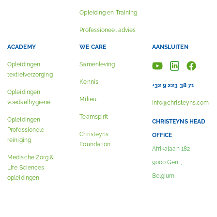
Opleiding en Training
Professioneel advies
ACADEMY
WE CARE
AANSLUITEN
Opleidingen
Samenleving
textielverzorging
Kennis
+32 9 223 38 71
Opleidingen
Milieu
voedselhygiëne
info@christeyns.com
Teamspirit
Opleidingen
CHRISTEYNS HEAD
Professionele
Christeyns
OFFICE
reiniging
Foundation
Afrikalaan 182
Medische Zorg &
9000 Gent,
Life Sciences
Belgium
opleidingen