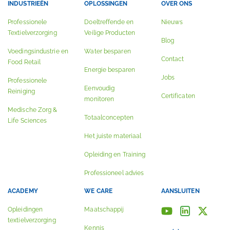
INDUSTRIEËN
OPLOSSINGEN
OVER ONS
Professionele
Doeltreffende en
Nieuws
Textielverzorging
Veilige Producten
Blog
Voedingsindustrie en
Water besparen
Contact
Food Retail
Energie besparen
Jobs
Professionele
Eenvoudig
Reiniging
Certificaten
monitoren
Medische Zorg &
Totaalconcepten
Life Sciences
Het juiste materiaal
Opleiding en Training
Professioneel advies
ACADEMY
WE CARE
AANSLUITEN
Opleidingen
Maatschappij
textielverzorging
Kennis