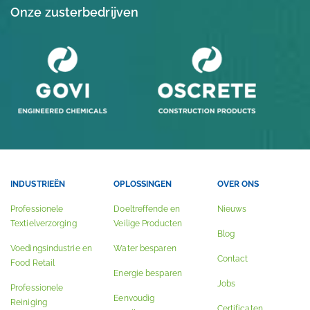
Onze zusterbedrijven
INDUSTRIEËN
OPLOSSINGEN
OVER ONS
Professionele
Doeltreffende en
Nieuws
Textielverzorging
Veilige Producten
Blog
Voedingsindustrie en
Water besparen
Contact
Food Retail
Energie besparen
Jobs
Professionele
Eenvoudig
Reiniging
Certificaten