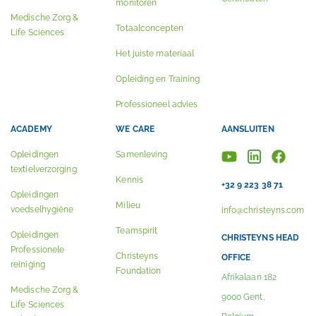
monitoren
Medische Zorg &
Totaalconcepten
Life Sciences
Het juiste materiaal
Opleiding en Training
Professioneel advies
ACADEMY
WE CARE
AANSLUITEN
Opleidingen
Samenleving
textielverzorging
Kennis
+32 9 223 38 71
Opleidingen
Milieu
voedselhygiëne
info@christeyns.com
Teamspirit
Opleidingen
CHRISTEYNS HEAD
Professionele
Christeyns
OFFICE
reiniging
Foundation
Afrikalaan 182
Medische Zorg &
9000 Gent,
Life Sciences