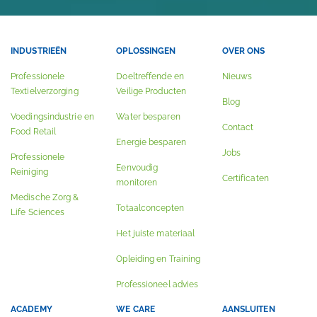
INDUSTRIEËN
OPLOSSINGEN
OVER ONS
Professionele
Doeltreffende en
Nieuws
Textielverzorging
Veilige Producten
Blog
Voedingsindustrie en
Water besparen
Contact
Food Retail
Energie besparen
Jobs
Professionele
Eenvoudig
Reiniging
Certificaten
monitoren
Medische Zorg &
Totaalconcepten
Life Sciences
Het juiste materiaal
Opleiding en Training
Professioneel advies
ACADEMY
WE CARE
AANSLUITEN