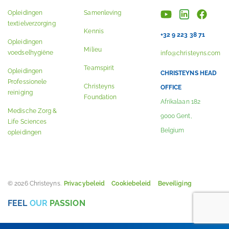
Opleidingen
Samenleving
textielverzorging
Kennis
+32 9 223 38 71
Opleidingen
Milieu
voedselhygiëne
info@christeyns.com
Teamspirit
Opleidingen
CHRISTEYNS HEAD
Professionele
Christeyns
OFFICE
reiniging
Foundation
Afrikalaan 182
Medische Zorg &
9000 Gent,
Life Sciences
Belgium
opleidingen
© 2026 Christeyns.
Privacybeleid
Cookiebeleid
Beveiliging
FEEL
OUR
PASSION