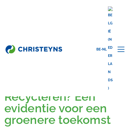
BE-NL
Share this
back to blog
20.02.2025
Recycleren? Een
evidentie voor een
groenere toekomst