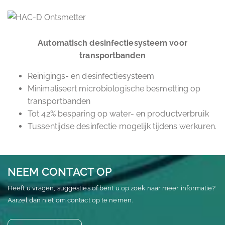
Automatisch desinfectiesysteem voor
transportbanden
Reinigings- en desinfectiesysteem
Minimaliseert microbiologische besmetting op
transportbanden
Tot 42% besparing op water- en productverbruik
Tussentijdse desinfectie mogelijk tijdens werkuren.
NEEM CONTACT OP
Heeft u vragen, suggesties of bent u op zoek naar meer informatie?
Aarzel dan niet om contact op te nemen.