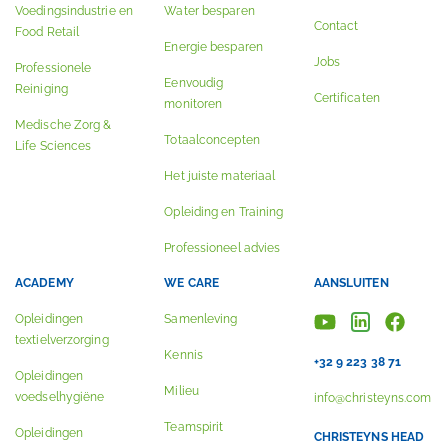
Voedingsindustrie en
Water besparen
Contact
Food Retail
Energie besparen
Jobs
Professionele
Eenvoudig
Reiniging
Certificaten
monitoren
Medische Zorg &
Totaalconcepten
Life Sciences
Het juiste materiaal
Opleiding en Training
Professioneel advies
ACADEMY
WE CARE
AANSLUITEN
Opleidingen
Samenleving
textielverzorging
Kennis
+32 9 223 38 71
Opleidingen
Milieu
voedselhygiëne
info@christeyns.com
Teamspirit
Opleidingen
CHRISTEYNS HEAD