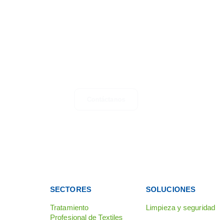
CONTACTO
¿Tienes dudas, sugerencias o simplemente dese
información? No dudes en contactarnos.
Contáctanos
SECTORES
SOLUCIONES
Tratamiento
Limpieza y seguridad
Profesional de Textiles