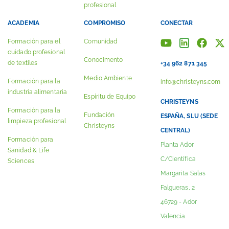
profesional
ACADEMIA
COMPROMISO
CONECTAR
Formación para el
Comunidad
cuidado profesional
Conocimento
de textiles
+34 962 871 345
Medio Ambiente
Formación para la
info@christeyns.com
industria alimentaria
Espíritu de Equipo
CHRISTEYNS
Formación para la
Fundación
ESPAÑA, SLU (SEDE
limpieza profesional
Christeyns
CENTRAL)
Formación para
Planta Ador
Sanidad & Life
C/Científica
Sciences
Margarita Salas
Falgueras, 2
46729 - Ador
Valencia