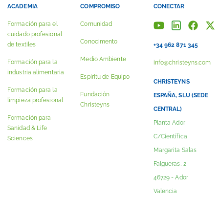
ACADEMIA
COMPROMISO
CONECTAR
Formación para el
Comunidad
cuidado profesional
Conocimento
de textiles
+34 962 871 345
Medio Ambiente
Formación para la
info@christeyns.com
industria alimentaria
Espíritu de Equipo
CHRISTEYNS
Formación para la
Fundación
ESPAÑA, SLU (SEDE
limpieza profesional
Christeyns
CENTRAL)
Formación para
Planta Ador
Sanidad & Life
C/Científica
Sciences
Margarita Salas
Falgueras, 2
46729 - Ador
Valencia