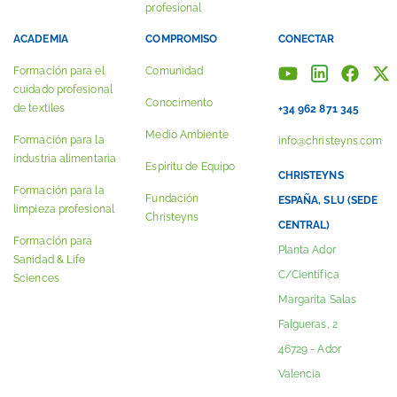
profesional
ACADEMIA
COMPROMISO
CONECTAR
Formación para el
Comunidad
cuidado profesional
Conocimento
de textiles
+34 962 871 345
Medio Ambiente
Formación para la
info@christeyns.com
industria alimentaria
Espíritu de Equipo
CHRISTEYNS
Formación para la
Fundación
ESPAÑA, SLU (SEDE
limpieza profesional
Christeyns
CENTRAL)
Formación para
Planta Ador
Sanidad & Life
C/Científica
Sciences
Margarita Salas
Falgueras, 2
46729 - Ador
Valencia