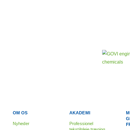
Få mere 
aktivitete
Vores søst
OM OS
AKADEMI
M
G
Nyheder
Professionel
F
tekstilpleje træning