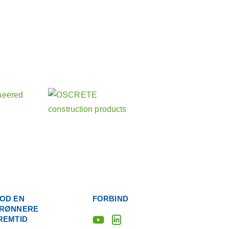
at vide om vores andre
r
erselskaber
OD EN
FORBIND
RØNNERE
REMTID