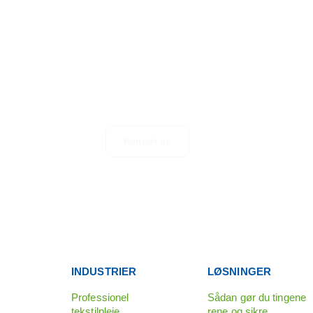
KONTAKT OS
Spørgsmål, forslag eller bare på udkig efter mere
information? Tøv ikke med at kontakte os.
Kontakt os
INDUSTRIER
LØSNINGER
Professionel
Sådan gør du tingene
tekstilpleje
rene og sikre