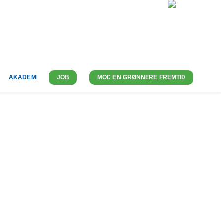
OM OS
KONTAKT
DK-DA
AKADEMI
JOB
MOD EN GRØNNERE FREMTID