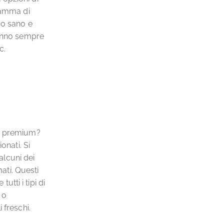
 gamma di
bo sano e
hanno sempre
c.
ti premium?
onati. Si
alcuni dei
ti. Questi
utti i tipi di
 o
 freschi.