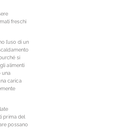
sere
mati freschi
o l’uso di un
riscaldamento
purché si
gli alimenti
o una
una carica
temente
late
ti prima del
ntare possano