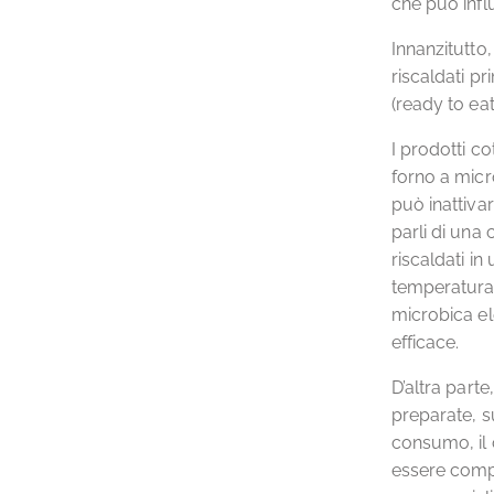
che può influ
Innanzitutto
riscaldati p
(ready to eat
I prodotti c
forno a micr
può inattiva
parli di una 
riscaldati i
temperatura 
microbica el
efficace.
D’altra part
preparate, su
consumo, il 
essere comp