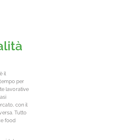
alità
 il
o tempo per
te lavorative
asi
rcato, con il
eversa. Tutto
ce food