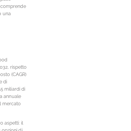
he comprende
o una
food
032, rispetto
mposto (CAGR)
e di
 miliardi di
ta annuale
el mercato
aspetti: il
 opzioni di