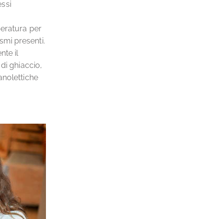
ssi
peratura per
smi presenti.
nte il
di ghiaccio,
anolettiche