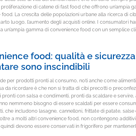
a proliferazione di catene di fast food che offrono un’ampia
food. La crescita delle popolazioni urbane alla ricerca di ci
uarto luogo, l’aumento degli acquisti online. I consumatori 
 a un’ampia gamma di convenience food con un semplice cli
ience food: qualità e sicurezza
tare sono inscindibili
nde per prodotti pronti al consumo, noti anche come alimen
 da ricordare è che non si tratta di cibi precotti o preconfezi
tti pronti con salsa e condimenti, pronti da scaldare e servire, 
anno nemmeno bisogno di essere scaldati per essere consuma
ti, che includono lasagne, cannelloni, frittate di patate, salse e t
o, oltre a molti altri convenience food, non contengono additivi
 quindi devono essere conservati in frigorifero per mantenerli