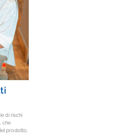
ti
e di rischi
, che
del prodotto,