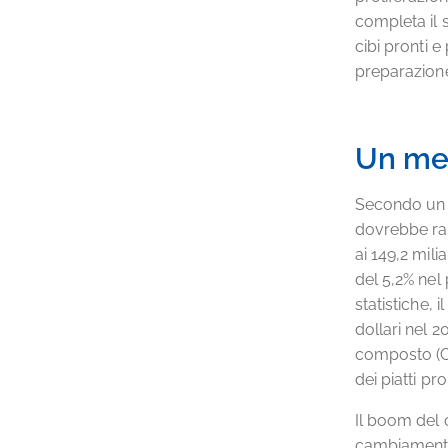
completa il 
cibi pronti
preparazion
Un mer
Secondo un r
dovrebbe ragg
ai 149,2 mil
del 5,2% nel
statistiche,
dollari nel 
composto (C
dei piatti p
Il boom del 
cambiamento 