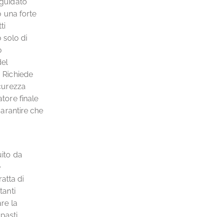
 guidato
no una forte
ti
 solo di
o
del
. Richiede
icurezza
atore finale
garantire che
uito da
e
ratta di
tanti
are la
pasti