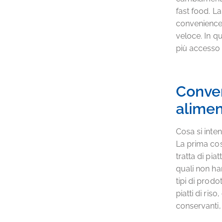
fast food. L
convenience 
veloce. In q
più accesso
Conven
alimen
Cosa si inte
La prima cosa
tratta di pia
quali non h
tipi di prodot
piatti di ris
conservanti,