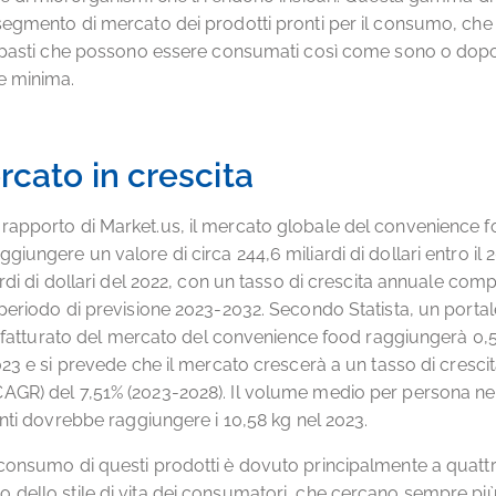
segmento di mercato dei prodotti pronti per il consumo, c
 e pasti che possono essere consumati così come sono o dop
e minima.
cato in crescita
apporto di Market.us, il mercato globale del convenience 
iungere un valore di circa 244,6 miliardi di dollari entro il 2
iardi di dollari del 2022, con un tasso di crescita annuale co
 periodo di previsione 2023-2032. Secondo Statista, un portal
 il fatturato del mercato del convenience food raggiungerà 0,55
2023 e si prevede che il mercato crescerà a un tasso di cresci
AGR) del 7,51% (2023-2028). Il volume medio per persona n
ronti dovrebbe raggiungere i 10,58 kg nel 2023.
consumo di questi prodotti è dovuto principalmente a quattro 
dello stile di vita dei consumatori, che cercano sempre più