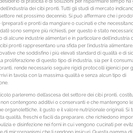
 desiderio di praticità e di soluzioni per risparmiare tempo ha
dell’industria dei cibi pronti. Tutti gli studi di mercato indica
 settore nel prossimo decennio. Si può affermare che i prodot
(preparati e pronti da mangiare o cucinati e che necessitano
ldati) sono sempre più richiesti, per questo è stato necessari
 di alcune industrie alimentari e in particolare dell’industria 
cibi pronti rappresentano una sfida per l’industria alimentare
ovative che soddisfino i più elevati standard di qualità e di s
a proliferazione di questo tipo di industria, sia per il consum
toranti, rende necessario seguire rigidi protocolli igienici per 
rrivi in tavola con la massima qualità e senza alcun tipo di
one.
icolo parleremo dell’ascesa del settore dei cibi pronti, costit
 non contengono additivi o conservanti e che mantengono l
e organolettiche, il gusto e il valore nutrizionale originali. Si t
lta qualità, freschi e facili da preparare, che richiedono impor
ulizia e disinfezione nei forni in cui vengono cucinati per evit
ne di microrganismi che li rendono insicuri. Questa gamma di 