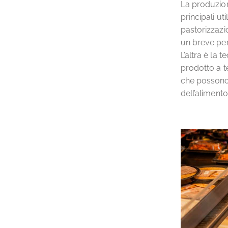
La produzio
principali ut
pastorizzazi
un breve per
L’altra è la
prodotto a t
che possono 
dell’alimento