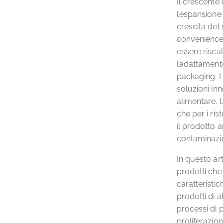
Il crescente
l’espansione 
crescita del
convenience 
essere risca
l’adattamento
packaging. I 
soluzioni inn
alimentare. L
che per i ris
il prodotto a
contaminazi
In questo art
prodotti che
caratteristich
prodotti di a
processi di p
proliferazio