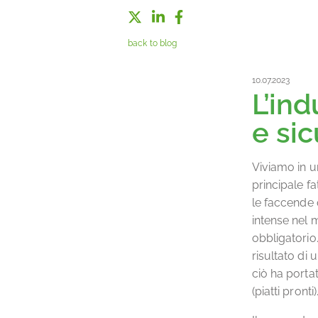
back to blog
10.07.2023
L’ind
e si
Viviamo in u
principale fa
le faccende 
intense nel 
obbligatorio.
risultato di 
ciò ha porta
(piatti pronti)