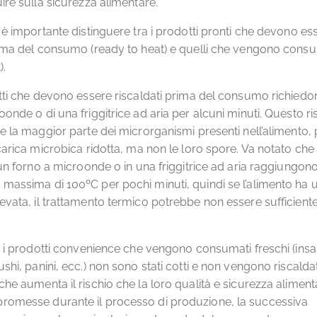
ire sulla sicurezza alimentare.
, è importante distinguere tra i prodotti pronti che devono es
rima del consumo (ready to heat) e quelli che vengono consu
).
otti che devono essere riscaldati prima del consumo richiedon
oonde o di una friggitrice ad aria per alcuni minuti. Questo 
re la maggior parte dei microrganismi presenti nell’alimento, 
carica microbica ridotta, ma non le loro spore. Va notato che 
n un forno a microonde o in una friggitrice ad aria raggiungon
massima di 100ºC per pochi minuti, quindi se l’alimento ha 
evata, il trattamento termico potrebbe non essere sufficien
e, i prodotti convenience che vengono consumati freschi (insa
shi, panini, ecc.) non sono stati cotti e non vengono riscalda
che aumenta il rischio che la loro qualità e sicurezza alime
romesse durante il processo di produzione, la successiva