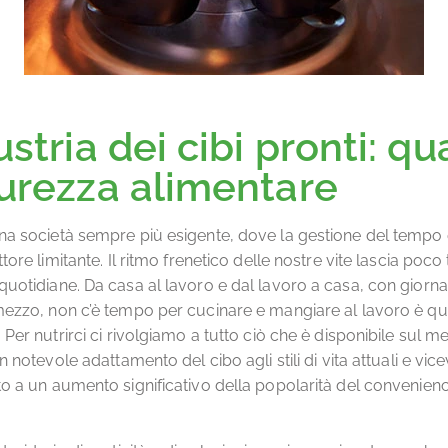
ustria dei cibi pronti: qu
curezza alimentare
na società sempre più esigente, dove la gestione del tempo è
ttore limitante. Il ritmo frenetico delle nostre vite lascia poc
quotidiane. Da casa al lavoro e dal lavoro a casa, con giorna
mezzo, non c’è tempo per cucinare e mangiare al lavoro è qu
 Per nutrirci ci rivolgiamo a tutto ciò che è disponibile sul me
un notevole adattamento del cibo agli stili di vita attuali e vic
to a un aumento significativo della popolarità del convenien
.