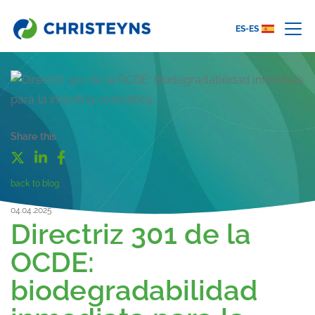
ES-ES
Share this
back to blog
04.04.2025
Directriz 301 de la
OCDE:
biodegradabilidad