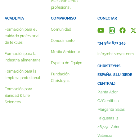
Asesoramiento
profesional
ACADEMIA
COMPROMISO
CONECTAR
Formación para el
Comunidad
cuidado profesional
Conocimento
de textiles
+34 962 871 345
Medio Ambiente
Formación para la
info@christeyns.com
industria alimentaria
Espíritu de Equipo
CHRISTEYNS
Formación para la
Fundación
ESPAÑA, SLU (SEDE
limpieza profesional
Christeyns
CENTRAL)
Formación para
Planta Ador
Sanidad & Life
C/Científica
Sciences
Margarita Salas
Falgueras, 2
46729 - Ador
Valencia