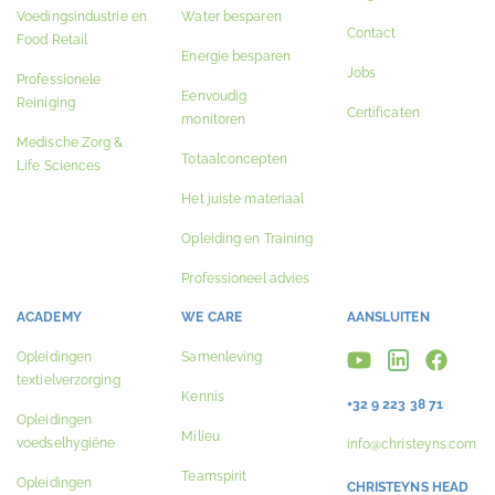
Voedingsindustrie en
Water besparen
Contact
Food Retail
Energie besparen
Jobs
Professionele
Eenvoudig
Reiniging
Certificaten
monitoren
Medische Zorg &
Totaalconcepten
Life Sciences
Het juiste materiaal
Opleiding en Training
Professioneel advies
ACADEMY
WE CARE
AANSLUITEN
Opleidingen
Samenleving
textielverzorging
Kennis
+32 9 223 38 71
Opleidingen
Milieu
voedselhygiëne
info@christeyns.com
Teamspirit
Opleidingen
CHRISTEYNS HEAD