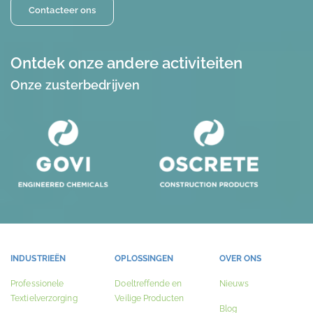
Contacteer ons
Ontdek onze andere activiteiten
Onze zusterbedrijven
INDUSTRIEËN
OPLOSSINGEN
OVER ONS
Professionele
Doeltreffende en
Nieuws
Textielverzorging
Veilige Producten
Blog