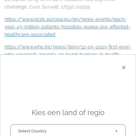
challenge.
Euro Surveill
,
17
(35), 20259.
https://www.ecdc.europa.eu/en/news-events/each-
year-43-million-patients-hospitals-eueea-are-affected-
healthcare-associated
https://www.who.int/news/item/12-05-2023-first-ever-
who-research-agenda-on-hand-hygiene-in-health-
care-to-improve-quality-and-safety-of-care/
×
https://www.who.int/publications/m/item/five-
moments-for-hand-hygiene
Authors
Kies een land of regio
Select Country