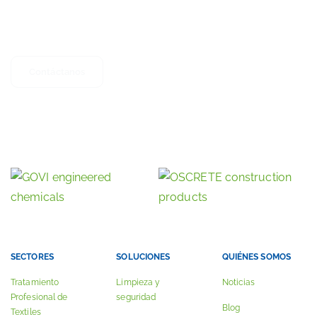
¿Tienes dudas, sugerencias o simplemente deseas más
información? No dudes en contactarnos.
Contáctanos
Conoce nuestras otras actividades
nuestras empresas hermanas
SECTORES
SOLUCIONES
QUIÉNES SOMOS
Tratamiento
Limpieza y
Noticias
Profesional de
seguridad
Blog
Textiles