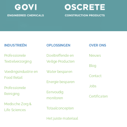
INDUSTRIEËN
OPLOSSINGEN
OVER ONS
Professionele
Doeltreffende en
Nieuws
Textielverzorging
Veilige Producten
Blog
Voedingsindustrie en
Water besparen
Contact
Food Retail
Energie besparen
Jobs
Professionele
Eenvoudig
Reiniging
Certificaten
monitoren
Medische Zorg &
Totaalconcepten
Life Sciences
Het juiste materiaal