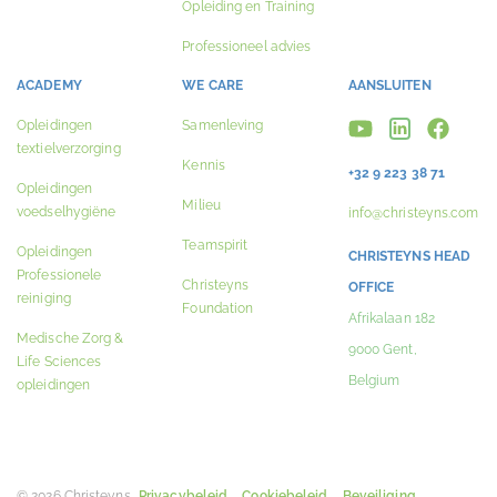
Opleiding en Training
Professioneel advies
ACADEMY
WE CARE
AANSLUITEN
Opleidingen
Samenleving
textielverzorging
Kennis
+32 9 223 38 71
Opleidingen
Milieu
voedselhygiëne
info@christeyns.com
Teamspirit
Opleidingen
CHRISTEYNS HEAD
Professionele
Christeyns
OFFICE
reiniging
Foundation
Afrikalaan 182
Medische Zorg &
9000 Gent,
Life Sciences
Belgium
opleidingen
© 2026 Christeyns.
Privacybeleid
Cookiebeleid
Beveiliging