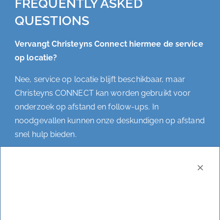
FREQUENTLY ASKED
QUESTIONS
Vervangt Christeyns Connect hiermee de service
op locatie?
Nee, service op locatie blijft beschikbaar, maar
Christeyns CONNECT kan worden gebruikt voor
onderzoek op afstand en follow-ups. In
noodgevallen kunnen onze deskundigen op afstand
snel hulp bieden.
Kan ik mijn bestaande smart glasses gebruiken?
×
We raden de Real Wear AR smart glasses aan, die
speciaal is ontworpen voor Christeyns Connect.
Deze wordt standaard geleverd met de Christeyns
CONNECT software. Optioneel kan deze smart