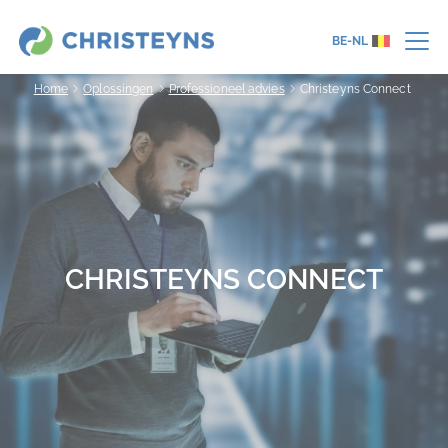
BE-NL
Home
Oplossingen
Professioneel advies
Christeyns Connect
CHRISTEYNS CONNECT