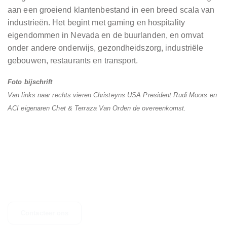
aan een groeiend klantenbestand in een breed scala van
industrieën. Het begint met gaming en hospitality
eigendommen in Nevada en de buurlanden, en omvat
onder andere onderwijs, gezondheidszorg, industriële
gebouwen, restaurants en transport.
Foto bijschrift
Van links naar rechts vieren Christeyns USA President Rudi Moors en
ACI eigenaren Chet & Terraza Van Orden de overeenkomst.
NEEM CONTACT OP
Heeft u vragen, suggesties of bent u op zoek naar meer informatie?
Aarzel dan niet om contact op te nemen.
Contacteer ons