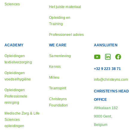
Sciences
Het juiste materiaal
Opleiding en
Training
Professioneel advies
ACADEMY
WE CARE
AANSLUITEN
Opleidingen
Samenleving
textielverzorging
Kennis
+32 9 223 38 71
Opleidingen
Milieu
voedselhygiëne
info@christeyns.com
Teamspirit
Opleidingen
CHRISTEYNS HEAD
Professionele
Christeyns
OFFICE
reiniging
Foundation
Afrikalaan 182
Medische Zorg & Life
9000 Gent,
Sciences
Belgium
opleidingen