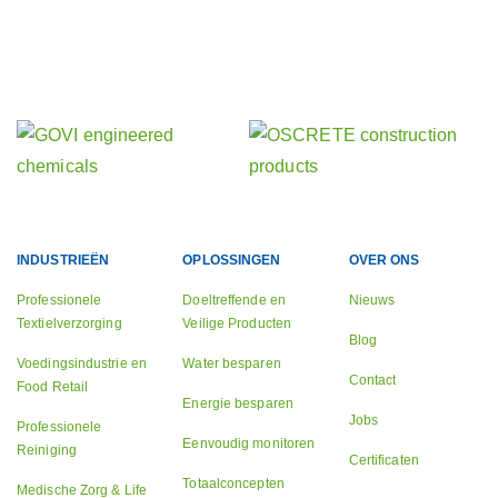
Ontdek onze andere activiteiten
Onze zusterbedrijven
INDUSTRIEËN
OPLOSSINGEN
OVER ONS
Professionele
Doeltreffende en
Nieuws
Textielverzorging
Veilige Producten
Blog
Voedingsindustrie en
Water besparen
Contact
Food Retail
Energie besparen
Jobs
Professionele
Eenvoudig monitoren
Reiniging
Certificaten
Totaalconcepten
Medische Zorg & Life