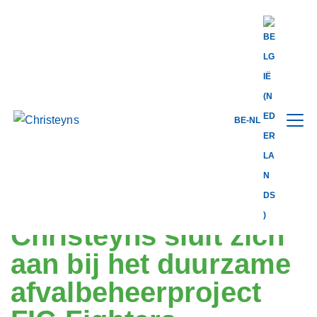
BE-NL
Share this
back to news
12.12.2024
Christeyns sluit zich
aan bij het duurzame
afvalbeheerproject