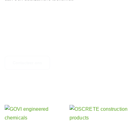
NEEM CONTACT OP
Heeft u vragen, suggesties of bent u op zoek naar meer informatie?
Aarzel dan niet om contact op te nemen.
Contacteer ons
Ontdek onze andere activiteiten
Onze zusterbedrijven