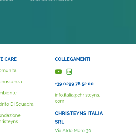
E CARE
COLLEGAMENTI
omunità
onoscenza
+39 0299 76 52 00
mbiente
info.italia@christeyns.
com
irito Di Squadra
CHRISTEYNS ITALIA
ondazione
hristeyns
SRL
Via Aldo Moro 30,