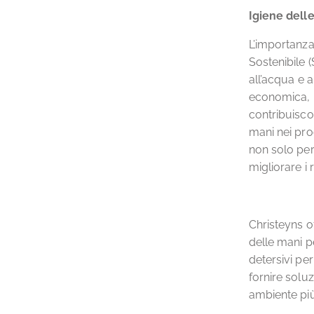
Igiene delle
L’importanza 
Sostenibile (
all’acqua e ai
economica, p
contribuiscon
mani nei prog
non solo per
migliorare i 
Christeyns o
delle mani pe
detersivi per
fornire soluz
ambiente più 