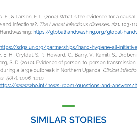
 A. E., & Larson, E. L. (2002). What is the evidence for a causa
 and infections?.
The Lancet infectious diseases
,
2
(2), 103-11
 Handwashing:
https://globalhandwashing.org/global-hand
https://sdgs.un.org/partnerships/hand-hygiene-all-initiativ
, E. H., Grytdal, S. P., Howard, C., Barry, V., Kamili, S., Drobeni
g, S. D. (2010). Evidence of person-to-person transmission o
 during a large outbreak in Northern Uganda.
Clinical infecti
es
,
50
(7), 1006-1010.
https://www.who.int/news-room/questions-and-answers/
SIMILAR STORIES