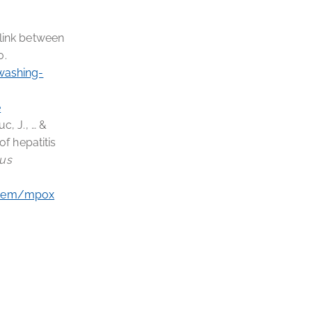
l link between
0.
washing-
e
uc, J., … &
f hepatitis
ous
item/mpox