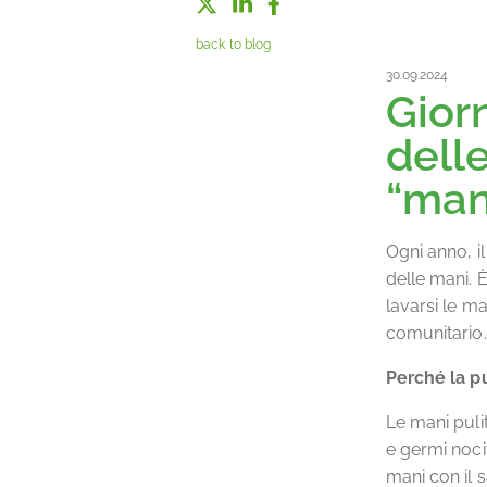
back to blog
30.09.2024
Gior
delle
“man
Ogni anno, il
delle mani. È
lavarsi le m
comunitario.
Perché la p
Le mani puli
e germi nociv
mani con il 