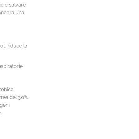
ie e salvare
 ancora una
ol, riduce la
espiratorie
robica.
rrea del 30%.
ogeni
.