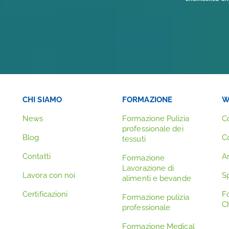
CHI SIAMO
FORMAZIONE
W
News
Formazione Pulizia
C
professionale dei
Blog
C
tessuti
Contatti
A
Formazione
Lavorazione di
Lavora con noi
Sp
alimenti e bevande
Certificazioni
F
Formazione pulizia
C
professionale
Formazione Medical