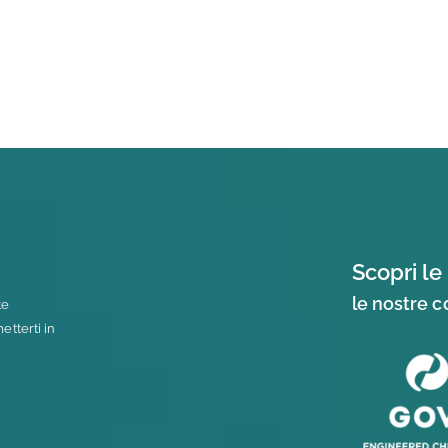
Scopri le 
le nostre 
te
tterti in