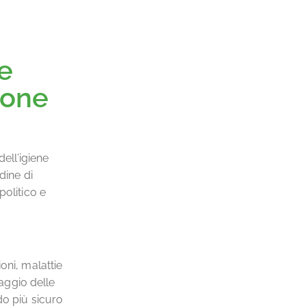
ne
ione
dell’igiene
dine di
politico e
oni, malattie
vaggio delle
do più sicuro