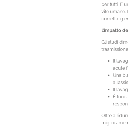
per tutti. È 
vite umane. 
corretta igi
L’impatto de
Gli studi dim
trasmissione
Il lava
acute f
Una buo
all’ass
Il lava
È fonda
respons
Oltre a ridu
migliorament