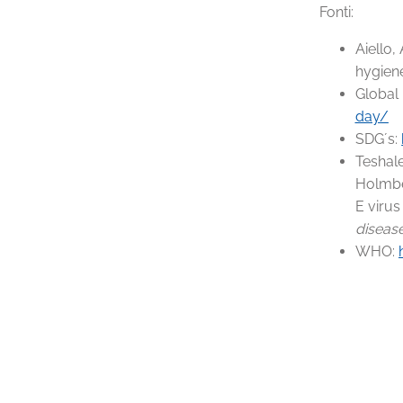
Fonti:
Aiello,
hygiene
Global
day/
SDG´s:
Teshale
Holmber
E virus
diseas
WHO: