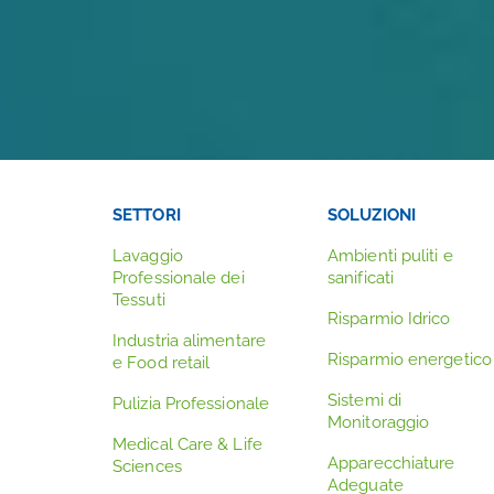
SETTORI
SOLUZIONI
Lavaggio
Ambienti puliti e
Professionale dei
sanificati
Tessuti
Risparmio Idrico
Industria alimentare
Risparmio energetico
e Food retail
Sistemi di
Pulizia Professionale
Monitoraggio
Medical Care & Life
Apparecchiature
Sciences
Adeguate