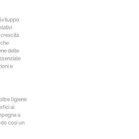
 Sviluppo
lativi
a crescita
 che
iene delle
essenziale
ioni e
tre l’igiene
fici ai
 impegna a
endo così un