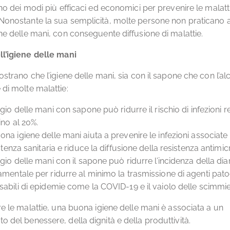
uno dei modi più efficaci ed economici per prevenire le malatt
Nonostante la sua semplicità, molte persone non praticano
ene delle mani, con conseguente diffusione di malattie.
ll’igiene delle mani
ostrano che l’igiene delle mani, sia con il sapone che con l’alc
 di molte malattie:
ggio delle mani con sapone può ridurre il rischio di infezioni r
ino al 20%.
na igiene delle mani aiuta a prevenire le infezioni associate
istenza sanitaria e riduce la diffusione della resistenza antimic
ggio delle mani con il sapone può ridurre l’incidenza della dia
mentale per ridurre al minimo la trasmissione di agenti pat
abili di epidemie come la COVID-19 e il vaiolo delle scimmie
rre le malattie, una buona igiene delle mani è associata a un
o del benessere, della dignità e della produttività.