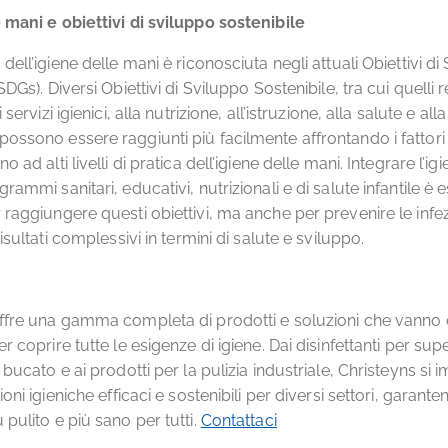
 mani e obiettivi di sviluppo sostenibile
dell’igiene delle mani è riconosciuta negli attuali Obiettivi di
SDGs). Diversi Obiettivi di Sviluppo Sostenibile, tra cui quelli re
 servizi igienici, alla nutrizione, all’istruzione, alla salute e all
ossono essere raggiunti più facilmente affrontando i fattori
o ad alti livelli di pratica dell’igiene delle mani. Integrare l’ig
rammi sanitari, educativi, nutrizionali e di salute infantile è 
 raggiungere questi obiettivi, ma anche per prevenire le infez
risultati complessivi in termini di salute e sviluppo.
ffre una gamma completa di prodotti e soluzioni che vanno ol
r coprire tutte le esigenze di igiene. Dai disinfettanti per super
 bucato e ai prodotti per la pulizia industriale, Christeyns si
ioni igieniche efficaci e sostenibili per diversi settori, garant
pulito e più sano per tutti.
Contattaci