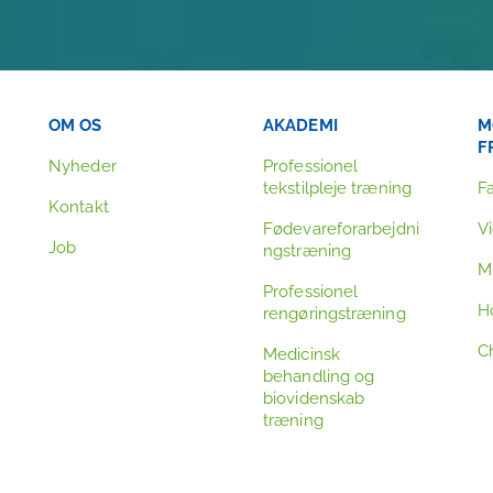
OM OS
AKADEMI
M
F
Nyheder
Professionel
tekstilpleje træning
F
Kontakt
Fødevareforarbejdni
V
Job
ngstræning
Mi
Professionel
H
rengøringstræning
C
Medicinsk
behandling og
biovidenskab
træning