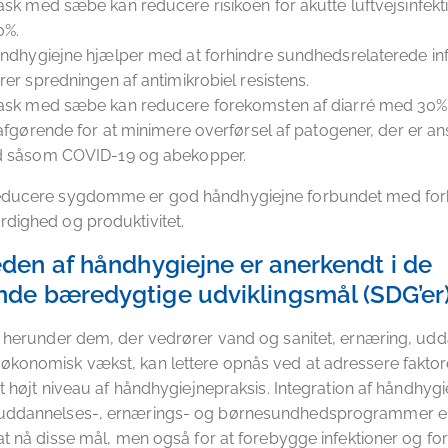
sk med sæbe kan reducere risikoen for akutte luftvejsinfek
0%.
ndhygiejne hjælper med at forhindre sundhedsrelaterede inf
er spredningen af antimikrobiel resistens.
sk med sæbe kan reducere forekomsten af diarré med 30%
afgørende for at minimere overførsel af patogener, der er an
 såsom COVID-19 og abekopper.
educere sygdomme er god håndhygiejne forbundet med forb
dighed og produktivitet.
den af håndhygiejne er anerkendt i de
de bæredygtige udviklingsmål (SDG’er)
, herunder dem, der vedrører vand og sanitet, ernæring, udd
konomisk vækst, kan lettere opnås ved at adressere faktore
et højt niveau af håndhygiejnepraksis. Integration af håndhygie
uddannelses-, ernærings- og børnesundhedsprogrammer er
 at nå disse mål, men også for at forebygge infektioner og f