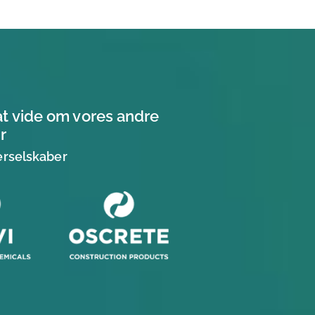
at vide om vores andre
r
erselskaber