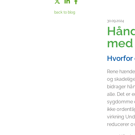
back to blog
30.09.2024
Hånd
med 
Hvorfor 
Rene hænder
og skadelige 
bidrager hån
alle. Det er
sygdomme og
ikke ordentl
virkning Und
reducerer o