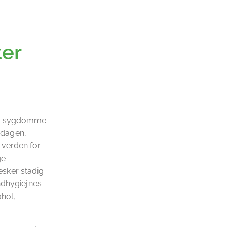
ter
er, sygdomme
erdagen,
 verden for
ge
sker stadig
ndhygiejnes
ohol,