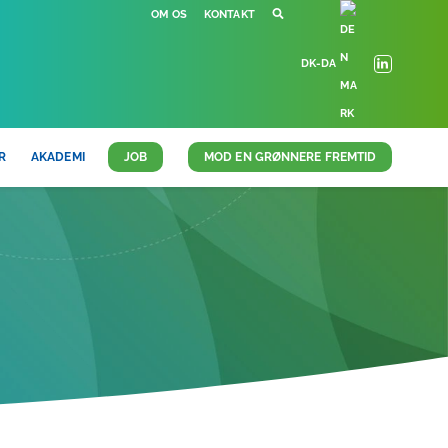
OM OS
KONTAKT
DK-DA
R
AKADEMI
JOB
MOD EN GRØNNERE FREMTID