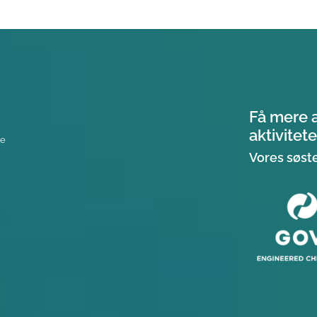
Få mere 
aktivitete
re
Vores søst