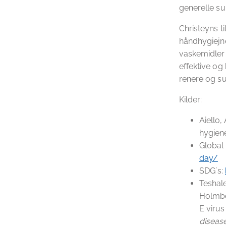
generelle su
Christeyns t
håndhygiejne
vaskemidler 
effektive og
renere og sun
Kilder:
Aiello,
hygiene
Global
day/
SDG´s:
Teshale
Holmber
E virus
diseas