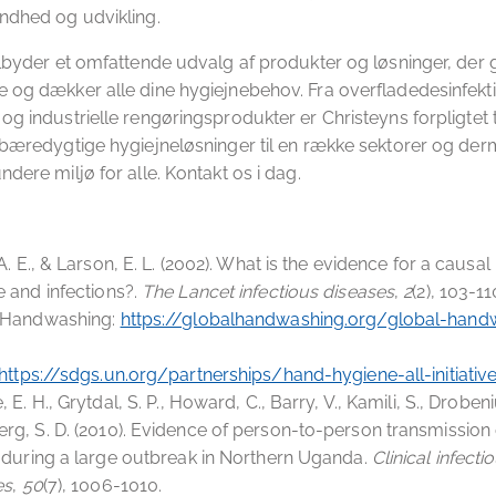
ndhed og udvikling.
ilbyder et omfattende udvalg af produkter og løsninger, der 
 og dækker alle dine hygiejnebehov. Fra overfladedesinfekti
og industrielle rengøringsprodukter er Christeyns forpligtet ti
 bæredygtige hygiejneløsninger til en række sektorer og der
dere miljø for alle. Kontakt os i dag.
 A. E., & Larson, E. L. (2002). What is the evidence for a causa
 and infections?.
The Lancet infectious diseases
,
2
(2), 103-11
 Handwashing:
https://globalhandwashing.org/global-hand
https://sdgs.un.org/partnerships/hand-hygiene-all-initiativ
, E. H., Grytdal, S. P., Howard, C., Barry, V., Kamili, S., Drobeni
g, S. D. (2010). Evidence of person-to-person transmission o
 during a large outbreak in Northern Uganda.
Clinical infecti
es
,
50
(7), 1006-1010.