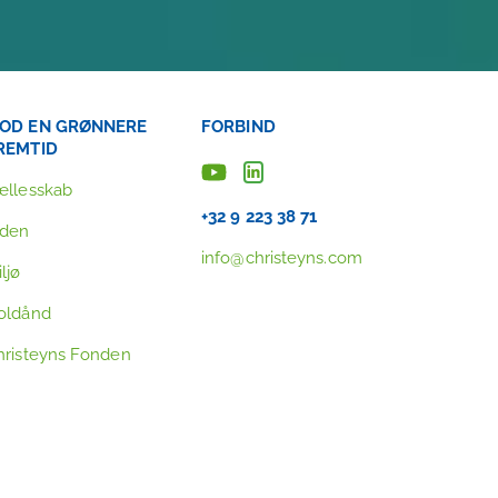
OD EN GRØNNERE
FORBIND
REMTID
ællesskab
+32 9 223 38 71
iden
info@christeyns.com
ljø
oldånd
hristeyns Fonden