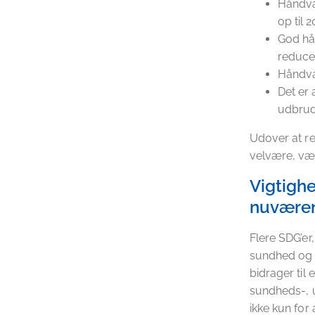
Håndva
op til 2
God hå
reducer
Håndva
Det er 
udbrud
Udover at r
velvære, vær
Vigtighe
nuværen
Flere SDG’er
sundhed og ø
bidrager til 
sundheds-, 
ikke kun for