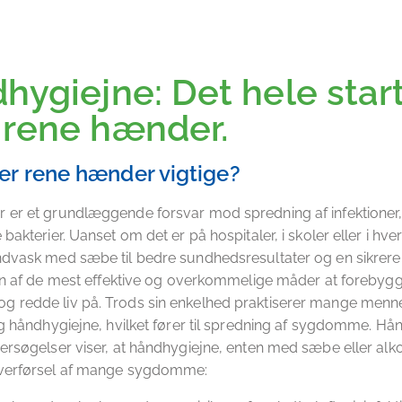
hygiejne: Det hele star
rene hænder.
er rene hænder vigtige?
 er et grundlæggende forsvar mod spredning af infektion
bakterier. Uanset om det er på hospitaler, i skoler eller i hv
dvask med sæbe til bedre sundhedsresultater og en sikrere
 en af de mest effektive og overkommelige måder at forebyg
 redde liv på. Trods sin enkelhed praktiserer mange menne
ig håndhygiejne, hvilket fører til spredning af sygdomme. Hå
ersøgelser viser, at håndhygiejne, enten med sæbe eller alk
verførsel af mange sygdomme: