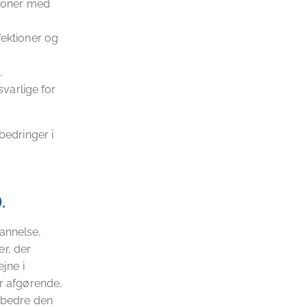
tioner med
ektioner og
.
svarlige for
edringer i
.
annelse,
r, der
jne i
 afgørende,
orbedre den