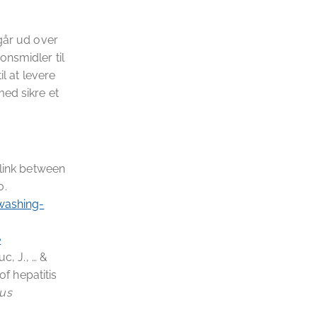
går ud over
onsmidler til
l at levere
med sikre et
l link between
0.
washing-
e
uc, J., … &
f hepatitis
ous