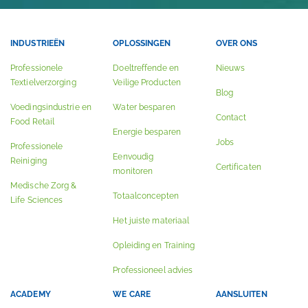
INDUSTRIEËN
OPLOSSINGEN
OVER ONS
Professionele
Doeltreffende en
Nieuws
Textielverzorging
Veilige Producten
Blog
Voedingsindustrie en
Water besparen
Contact
Food Retail
Energie besparen
Jobs
Professionele
Eenvoudig
Reiniging
Certificaten
monitoren
Medische Zorg &
Totaalconcepten
Life Sciences
Het juiste materiaal
Opleiding en Training
Professioneel advies
ACADEMY
WE CARE
AANSLUITEN