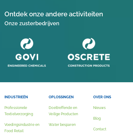
Ontdek onze andere activiteiten
Onze zusterbedrijven
INDUSTRIEËN
OPLOSSINGEN
OVER ONS
Professionele
Doeltreffende en
Nieuws
Textielverzorging
Veilige Producten
Blog
Voedingsindustrie en
Water besparen
Contact
Food Retail