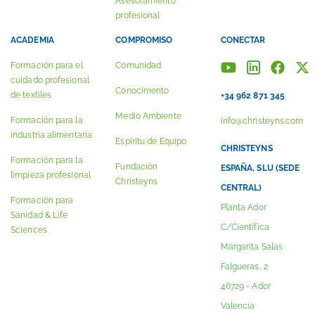
Asesoramiento
profesional
ACADEMIA
COMPROMISO
CONECTAR
Formación para el
Comunidad
cuidado profesional
Conocimento
de textiles
+34 962 871 345
Medio Ambiente
Formación para la
info@christeyns.com
industria alimentaria
Espíritu de Equipo
CHRISTEYNS
Formación para la
Fundación
ESPAÑA, SLU (SEDE
limpieza profesional
Christeyns
CENTRAL)
Formación para
Planta Ador
Sanidad & Life
C/Científica
Sciences
Margarita Salas
Falgueras, 2
46729 - Ador
Valencia