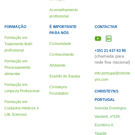
Aconselhamento
profissional
FORMAÇÃO
É IMPORTANTE
CONTACTAR
PARA NÓS
Formação em
Comunidade
Tratamento têxtil
profissional
+351 21 427 63 90
Conhecimento
(chamada para
Formação em
rede fixa nacional)
Ambiente
Processamento
info.portugal@christe
alimentar
Espírito de Equipa
yns.com
Formação em
Christeyns
Limpeza Profissional
CHRISTEYNS
Foundation
PORTUGAL
Formação em
Cuidados médicos e
Avenida Domingos
Life Sciences
Vandelli, nº109,
Escritório A
Talaíde