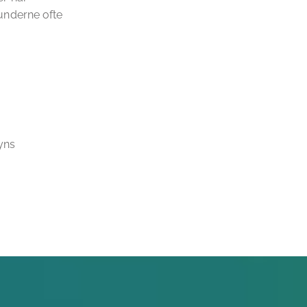
underne ofte
yns