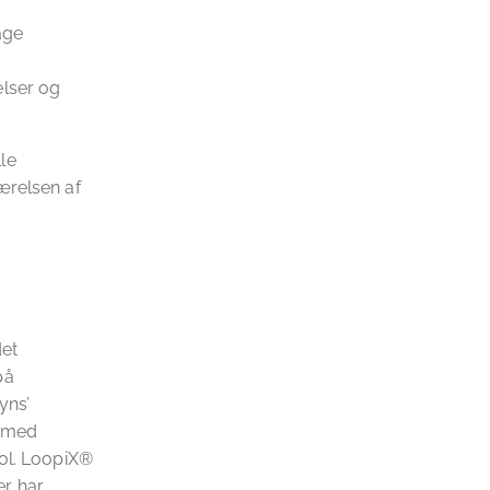
age
elser og
le
ærelsen af
det
på
yns’
e med
rol. LoopiX®
er har