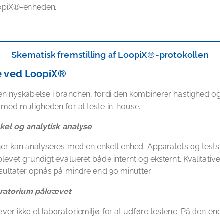
oopiX®-enheden.
Skematisk fremstilling af LoopiX®-protokollen
e ved LoopiX®
n nyskabelse i branchen, fordi den kombinerer hastighed o
 med muligheden for at teste in-house.
nkel og analytisk analyse
ner kan analyseres med en enkelt enhed. Apparatets og test
levet grundigt evalueret både internt og eksternt. Kvalitativ
esultater opnås på mindre end 90 minutter.
oratorium påkrævet
er ikke et laboratoriemiljø for at udføre testene. På den ene