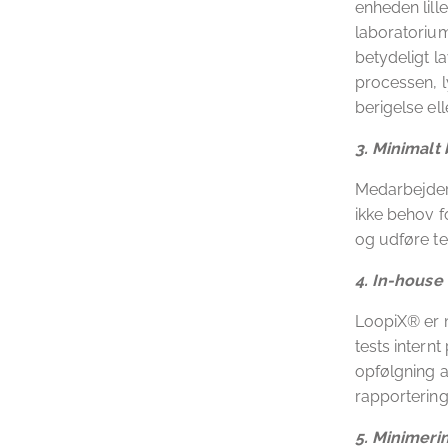
enheden lill
laboratorium
betydeligt l
processen, l
berigelse el
3.
Minimalt 
Medarbejdern
ikke behov f
og udføre te
4.
In-house 
LoopiX® er m
tests intern
opfølgning a
rapportering 
5.
Minimerin