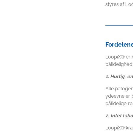
styres af L
Fordelen
LoopiX® er e
pålidelighed
1.
Hurtig, e
Alle patoge
ydeevne er b
pålidelige r
2.
Intet lab
LoopiX® kræv