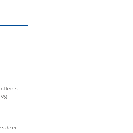
g
sættenes
e og
 side er