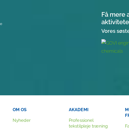
Få mere 
aktivitete
re
Vores søst
OM OS
AKADEMI
M
F
Nyheder
Professionel
tekstilpleje træning
F