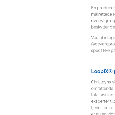
En producent
målrettede k
overvågnings
beskytter 
Ved at inte
fødevareprod
specifikke p
LoopiX® p
Christeyns s
omfattende 
totalløsning
eksperter ti
tjenester so
er nu en vigt