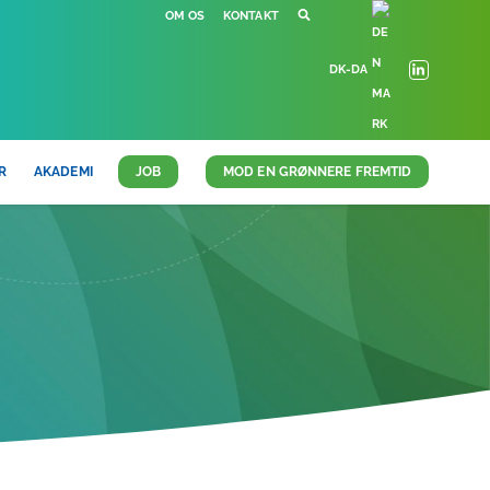
OM OS
KONTAKT
DK-DA
R
AKADEMI
JOB
MOD EN GRØNNERE FREMTID