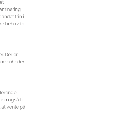
et
taminering
andet trin i
kke behov for
r. Der er
jene enheden
plerende
men også til
l at vente på