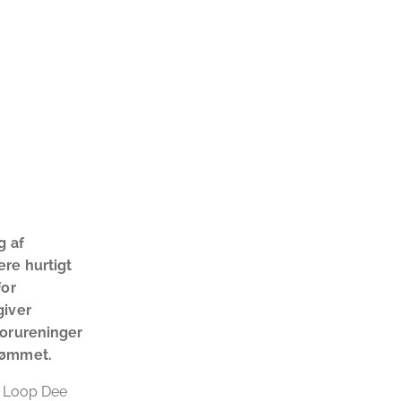
g af
re hurtigt
for
giver
forureninger
mdømmet.
d Loop Dee