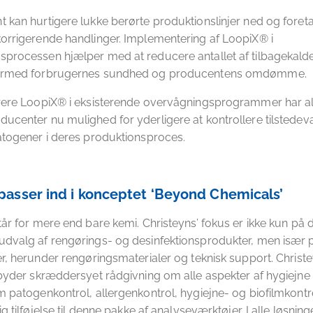
 kan hurtigere lukke berørte produktionslinjer ned og foret
orrigerende handlinger. Implementering af LoopiX® i
processen hjælper med at reducere antallet af tilbagekald
dermed forbrugernes sundhed og producentens omdømme.
grere LoopiX® i eksisterende overvågningsprogrammer har al
ucenter nu mulighed for yderligere at kontrollere tilstedev
atogener i deres produktionsproces.
asser ind i konceptet ‘Beyond Chemicals’
tår for mere end bare kemi. Christeyns’ fokus er ikke kun på 
udvalg af rengørings- og desinfektionsprodukter, men især 
er, herunder rengøringsmaterialer og teknisk support. Christe
lbyder skræddersyet rådgivning om alle aspekter af hygiejn
m patogenkontrol, allergenkontrol, hygiejne- og biofilmkont
ig tilføjelse til denne pakke af analyseværktøjer. I alle løsning