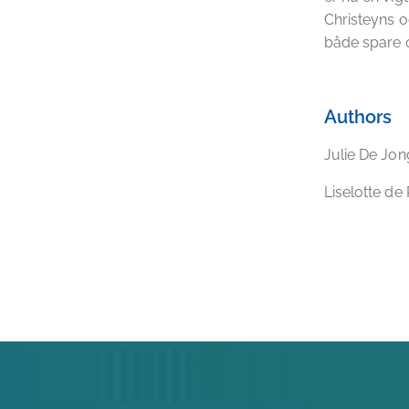
Christeyns 
både spare o
Authors
Julie De Jo
Liselotte de