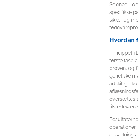
Science. Loo
specifikke 
sikker og me
fødevarepro
Hvordan 
Princippet i
første fase 
prøven, og fr
genetiske m
adskillige ko
aflæsningsfa
oversættes a
tilstedevære
Resultaterne
operationer 
opsætning af