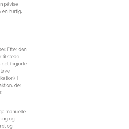
an påvise
 en hurtig,
er. Efter den
il stede i
 det frigjorte
 lave
kation). I
ktion, der
:
ige manuelle
ning og
eret og