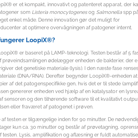
piX® er et kompakt, innovativt og patenteret apparat, der k
patogener som
Listeria monocytogenes
og
Salmonella
spp på
get enkel måde. Denne innovation gør det muligt for
ducenter at optimere overvågningen af patogener internt.
fungerer LoopiX®?
 LoopiX® er baseret på LAMP-teknologi. Testen består af 5 fas
af prøveindsamlingen ødelægger enheden de bakterier, der er t
igiver det genetiske materiale (lysis). I den næste fase renses
ateriale (DNA/RNA). Derefter begynder LoopiX®-enheden at
pier af det patogenspecifikke gen, hvis det er til stede (amplifi
sen genererer enheden ved hjælp af en katalysator en lysrea
f sensoren og den tilhørende software til et kvalitativt output
lsen eller fraværet af patogenet i prøven.
 af testen er tilgængelige inden for 90 minutter. De nødvend
tager kun ca. 30 minutter og består af prøvetagning, oprens
 testen. Lysis, amplifikation og aflæsning er fuldt automatis