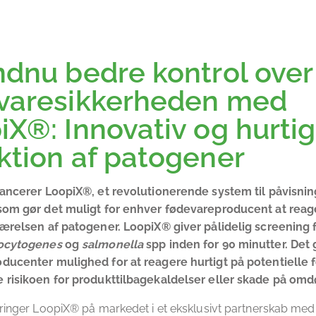
ndnu bedre kontrol over
varesikkerheden med
iX®: Innovativ og hurtig
ktion af patogener
lancerer LoopiX®, et revolutionerende system til påvisnin
som gør det muligt for enhver fødevareproducent at reage
værelsen af patogener.
LoopiX® giver pålidelig screening 
cytogenes
og
salmonella
spp inden for 90 minutter.
Det 
ducenter mulighed for at reagere hurtigt på potentielle 
 risikoen for produkttilbagekaldelser eller skade på o
bringer LoopiX® på markedet i et eksklusivt partnerskab me