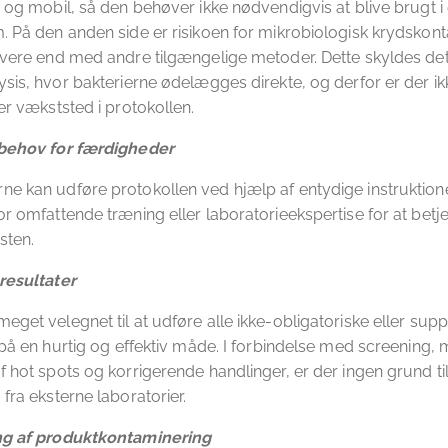
e og mobil, så den behøver ikke nødvendigvis at blive brugt i 
. På den anden side er risikoen for mikrobiologisk krydskon
avere end med andre tilgængelige metoder. Dette skyldes det 
ysis, hvor bakterierne ødelægges direkte, og derfor er der i
ler vækststed i protokollen.
behov for færdigheder
e kan udføre protokollen ved hjælp af entydige instruktione
or omfattende træning eller laboratorieekspertise for at bet
sten.
resultater
eget velegnet til at udføre alle ikke-obligatoriske eller sup
t på en hurtig og effektiv måde. I forbindelse med screening, 
f hot spots og korrigerende handlinger, er der ingen grund ti
fra eksterne laboratorier.
g af produktkontaminering