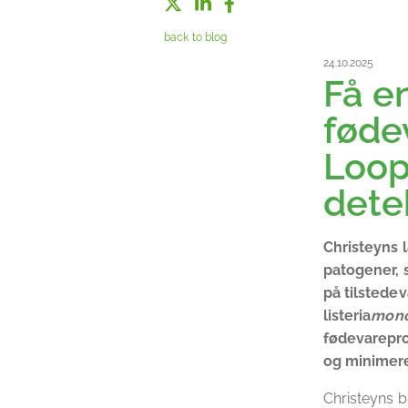
back to blog
24.10.2025
Få e
føde
Loop
dete
Christeyns 
patogener, 
på tilstede
listeria
mono
fødevarepro
og minimere
Christeyns 