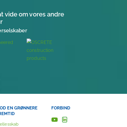
at vide om vores andre
r
erselskaber
OD EN GRØNNERE
FORBIND
REMTID
ællesskab