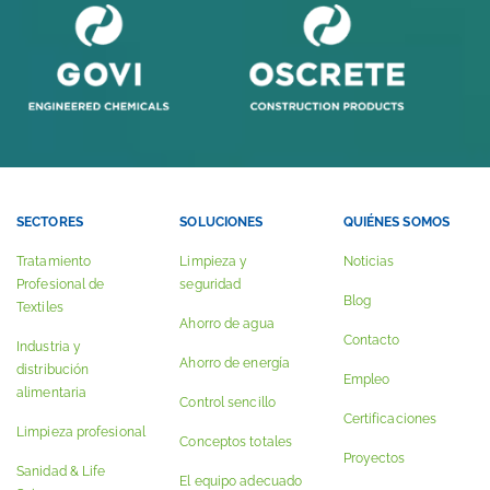
SECTORES
SOLUCIONES
QUIÉNES SOMOS
Tratamiento
Limpieza y
Noticias
Profesional de
seguridad
Blog
Textiles
Ahorro de agua
Contacto
Industria y
Ahorro de energía
distribución
Empleo
alimentaria
Control sencillo
Certificaciones
Limpieza profesional
Conceptos totales
Proyectos
Sanidad & Life
El equipo adecuado