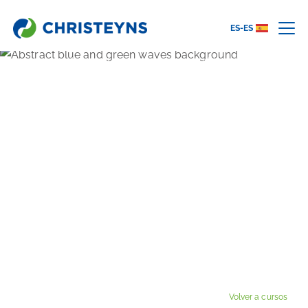
ES-ES
Home
Academy
Limpieza profesional en el área de preparación
de alimentos con Christeyns
LIMPIEZA PROFESIONAL
EN EL ÁREA DE
PREPARACIÓN DE
ALIMENTOS CON
CHRISTEYNS
Volver a cursos