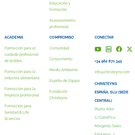
Educación y
formación
Asesoramiento
profesional
ACADEMIA
COMPROMISO
CONECTAR
Formación para el
Comunidad
cuidado profesional
Conocimento
de textiles
+34 962 871 345
Medio Ambiente
Formación para la
info@christeyns.com
industria alimentaria
Espíritu de Equipo
CHRISTEYNS
Formación para la
Fundación
ESPAÑA, SLU (SEDE
limpieza profesional
Christeyns
CENTRAL)
Formación para
Planta Ador
Sanidad & Life
C/Científica
Sciences
Margarita Salas
Falgueras, 2