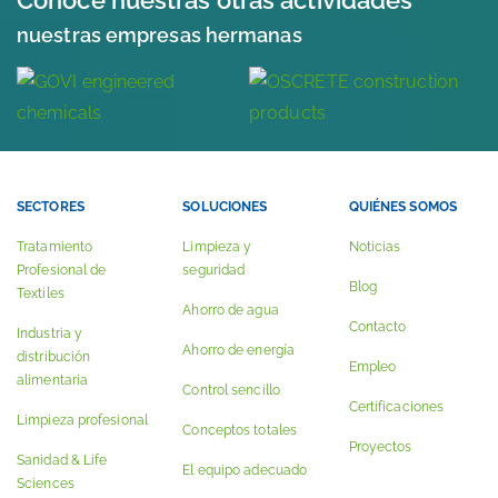
Conoce nuestras otras actividades
nuestras empresas hermanas
SECTORES
SOLUCIONES
QUIÉNES SOMOS
Tratamiento
Limpieza y
Noticias
Profesional de
seguridad
Blog
Textiles
Ahorro de agua
Contacto
Industria y
Ahorro de energía
distribución
Empleo
alimentaria
Control sencillo
Certificaciones
Limpieza profesional
Conceptos totales
Proyectos
Sanidad & Life
El equipo adecuado
Sciences