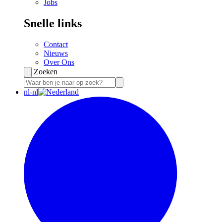
Jobs
Snelle links
Contact
Nieuws
Over Ons
Zoeken
nl-nl