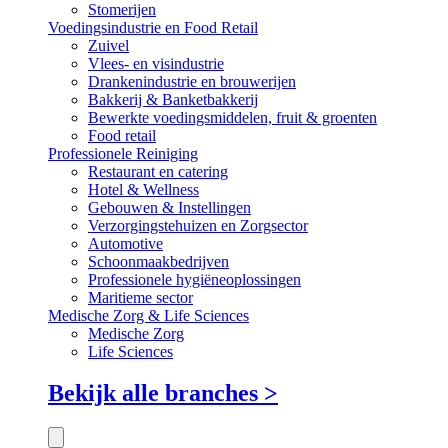
Stomerijen
Voedingsindustrie en Food Retail
Zuivel
Vlees- en visindustrie
Drankenindustrie en brouwerijen
Bakkerij & Banketbakkerij
Bewerkte voedingsmiddelen, fruit & groenten
Food retail
Professionele Reiniging
Restaurant en catering
Hotel & Wellness
Gebouwen & Instellingen
Verzorgingstehuizen en Zorgsector
Automotive
Schoonmaakbedrijven
Professionele hygiëneoplossingen
Maritieme sector
Medische Zorg & Life Sciences
Medische Zorg
Life Sciences
Bekijk alle branches >