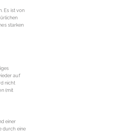
 Es ist von
ürlichen
nes starken
iges
wieder auf
rd nicht
n (mit
nd einer
e durch eine