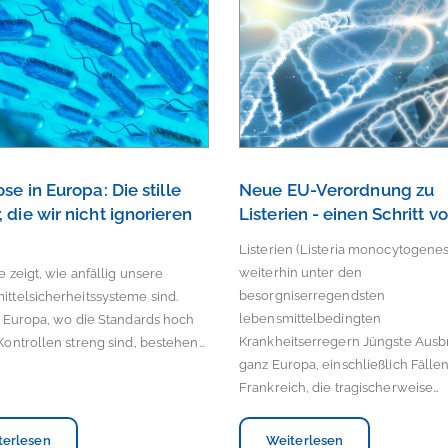
ose in Europa: Die stille
Neue EU-Verordnung zu
, die wir nicht ignorieren
Listerien - einen Schritt v
n
Listerien (Listeria monocytogenes
weiterhin unter den
e zeigt, wie anfällig unsere
besorgniserregendsten
ttelsicherheitssysteme sind.
lebensmittelbedingten
n Europa, wo die Standards hoch
Krankheitserregern Jüngste Ausb
Kontrollen streng sind, bestehen…
ganz Europa, einschließlich Fällen
Frankreich, die tragischerweise…
terlesen
Weiterlesen