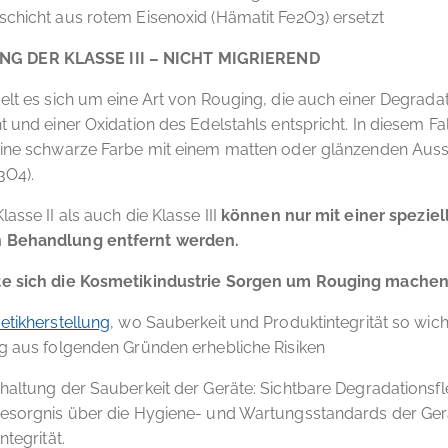
chicht aus rotem Eisenoxid (Hämatit Fe2O3) ersetzt
NG DER KLASSE III – NICHT MIGRIEREND
elt es sich um eine Art von Rouging, die auch einer Degrada
t und einer Oxidation des Edelstahls entspricht. In diesem Fa
eine schwarze Farbe mit einem matten oder glänzenden Aus
3O4).
asse II als auch die Klasse III
können nur mit einer speziel
 Behandlung entfernt werden.
e sich die Kosmetikindustrie Sorgen um Rouging mache
tikherstellung
, wo Sauberkeit und Produktintegrität so wicht
g aus folgenden Gründen erhebliche Risiken
haltung der Sauberkeit der Geräte: Sichtbare Degradationsf
Besorgnis über die Hygiene- und Wartungsstandards der Ger
ntegrität.