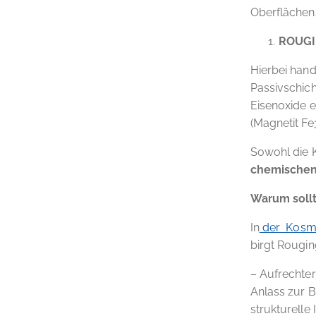
Oberflächens
ROUGI
Hierbei hand
Passivschich
Eisenoxide 
(Magnetit Fe
Sowohl die Kl
chemischen
Warum sollt
In
der Kosme
birgt Rougin
– Aufrechter
Anlass zur 
strukturelle I