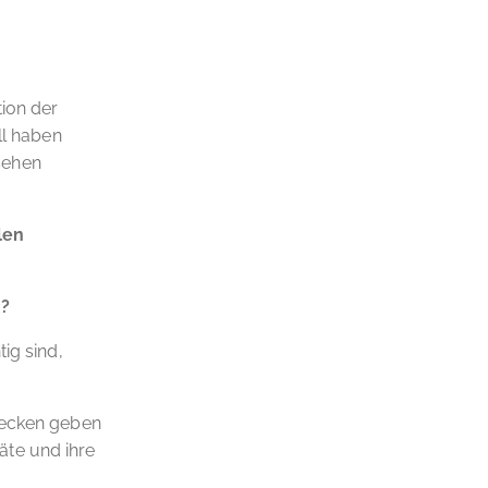
tion der
ll haben
sehen
len
n?
ig sind,
lecken geben
äte und ihre