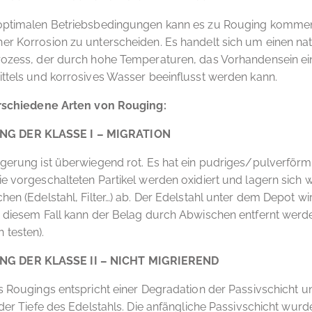
optimalen Betriebsbedingungen kann es zu Rouging kommen.
r Korrosion zu unterscheiden. Es handelt sich um einen nat
rozess, der durch hohe Temperaturen, das Vorhandensein ei
ttels und korrosives Wasser beeinflusst werden kann.
erschiedene Arten von Rouging:
NG DER KLASSE I – MIGRATION
gerung ist überwiegend rot. Es hat ein pudriges/pulverförm
e vorgeschalteten Partikel werden oxidiert und lagern sich 
hen (Edelstahl, Filter…) ab. Der Edelstahl unter dem Depot wi
 diesem Fall kann der Belag durch Abwischen entfernt werde
 testen).
NG DER KLASSE II – NICHT MIGRIEREND
s Rougings entspricht einer Degradation der Passivschicht u
 der Tiefe des Edelstahls. Die anfängliche Passivschicht wurd