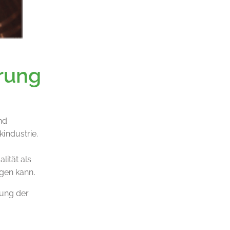
rung
nd
industrie.
lität als
igen kann.
rung der