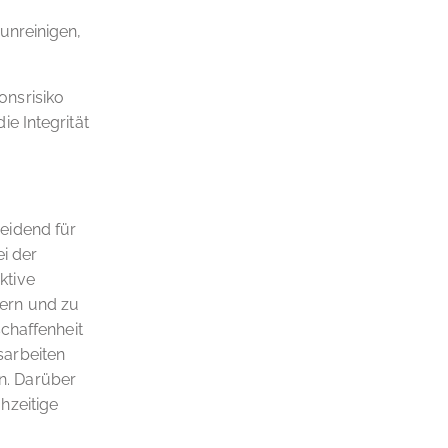
unreinigen,
onsrisiko
e Integrität
eidend für
ei der
ktive
ern und zu
chaffenheit
sarbeiten
n. Darüber
hzeitige