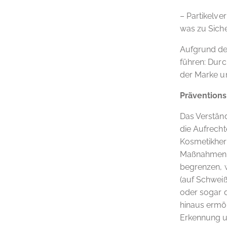
– Partikelve
was zu Siche
Aufgrund de
führen: Durc
der Marke u
Präventions
Das Verstän
die Aufrecht
Kosmetikher
Maßnahmen e
begrenzen, w
(auf Schwei
oder sogar 
hinaus ermög
Erkennung 