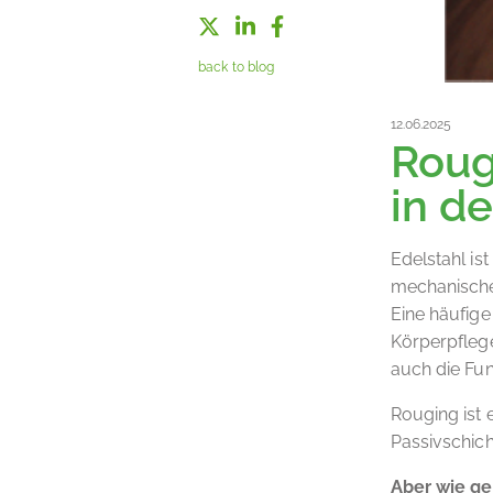
back to blog
12.06.2025
Roug
in d
Edelstahl is
mechanische
Eine häufige
Körperpflege
auch die Fun
Rouging ist 
Passivschicht
Aber wie ge