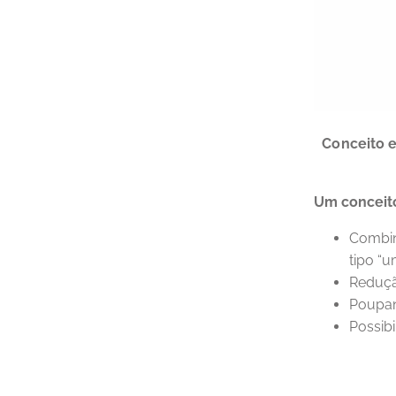
Conceito 
Um conceit
Combin
tipo “
Reduçã
Poupan
Possib