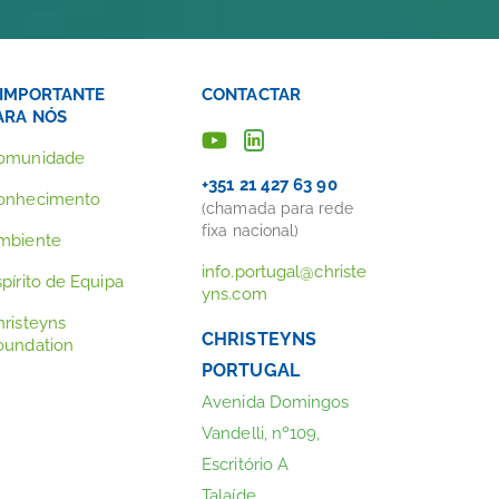
 IMPORTANTE
CONTACTAR
ARA NÓS
omunidade
+351 21 427 63 90
onhecimento
(chamada para rede
fixa nacional)
mbiente
info.portugal@christe
pírito de Equipa
yns.com
hristeyns
CHRISTEYNS
oundation
PORTUGAL
Avenida Domingos
Vandelli, nº109,
Escritório A
Talaíde