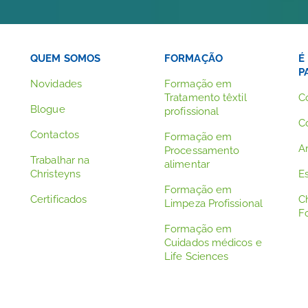
QUEM SOMOS
FORMAÇÃO
É
P
Novidades
Formação em
Tratamento têxtil
C
Blogue
profissional
C
Contactos
Formação em
A
Processamento
Trabalhar na
alimentar
Christeyns
Es
Formação em
Certificados
C
Limpeza Profissional
F
Formação em
Cuidados médicos e
Life Sciences