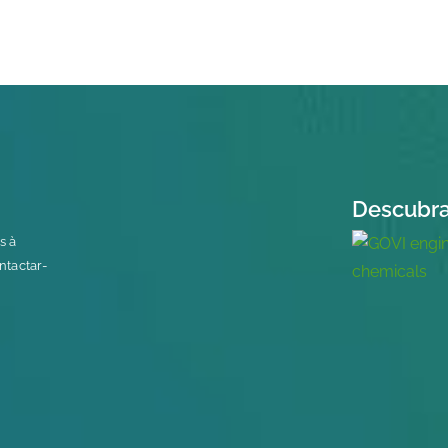
Descubra
s à
ntactar-