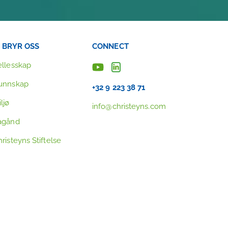
I BRYR OSS
CONNECT
ellesskap
unnskap
+32 9 223 38 71
ljø
info@christeyns.com
agånd
risteyns Stiftelse