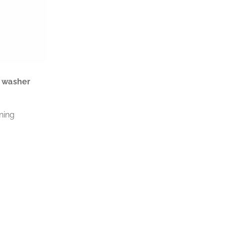
h washer
ning