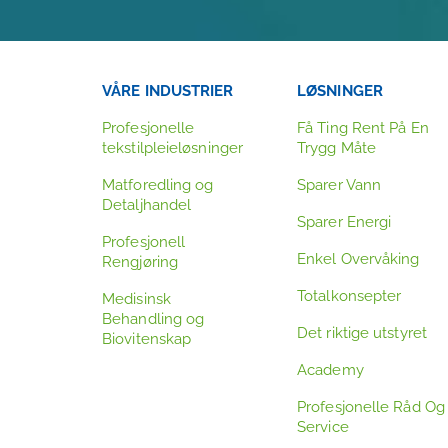
VÅRE INDUSTRIER
LØSNINGER
Profesjonelle
Få Ting Rent På En
tekstilpleieløsninger
Trygg Måte
Matforedling og
Sparer Vann
Detaljhandel
Sparer Energi
Profesjonell
Enkel Overvåking
Rengjøring
Totalkonsepter
Medisinsk
Behandling og
Det riktige utstyret
Biovitenskap
Academy
Profesjonelle Råd Og
Service