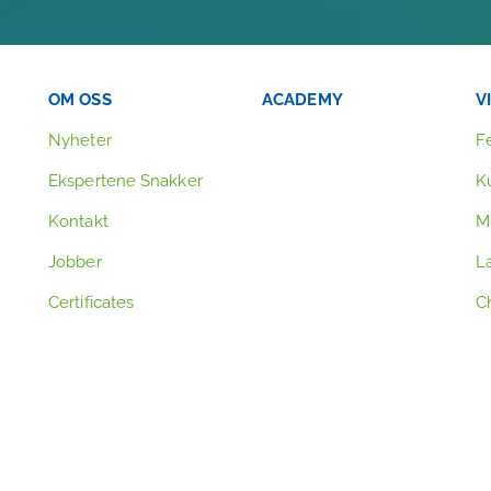
OM OSS
ACADEMY
V
Nyheter
F
Ekspertene Snakker
K
Kontakt
Mi
Jobber
L
Certificates
Ch