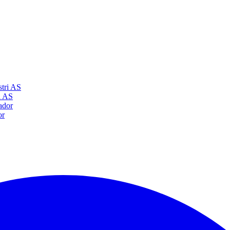
i AS
or