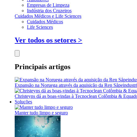
Empresas de Limpeza
Indústria dos Cruzeiros
Cuidados Médicos e Life Sciences
Cuidados Médicos
Life Sciences
Ver todos os setores >
Principais artigos
Expansão na Noruega através da aquisição da Ren Såpeindustr
Christeyns dá as boas-vindas à Tecnoclean Colômbia & Equad
Soluções
Manter tudo limpo e seguro