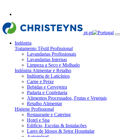
pt-pt
Indústria
Tratamento Têxtil Profissional
Lavandarias Profissionais
Lavandarias Internas
Limpeza a Seco e Molhado
Indústria Alimentar e Retalho
Indústria de Laticínios
Carne e Peixe
Bebidas e Cervejeira
Padaria e Confeitaria
Alimentos Processados, Frutas e Vegetais
Retalho Alimentar
Higiene Profissional
Restaurante e Catering
Hotel e Spa
Edifício, Escolas & Instalações
Lares de Idosos & Setor Hospitalar
Automóvel