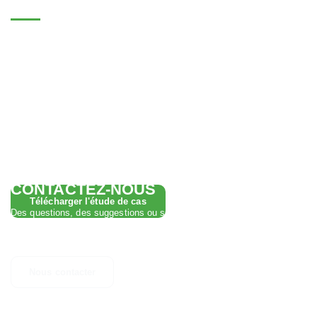
ÉTUDE DE CAS IN-SITE CIP
3
Conclusion : Économie d'eau douce de 9 000 m
/an.
Économie de consommation de produits chimiques de 54
500 €. Économie d'eau de 91 900 €. L'optimisation du
NEP permet 374 heures de production supplémentaires
par an.
CONTACTEZ-NOUS
Télécharger l'étude de cas
Des questions, des suggestions ou simplement besoin d'un
complément d'informations ? N'hésitez pas à nous contacter.
Nous contacter