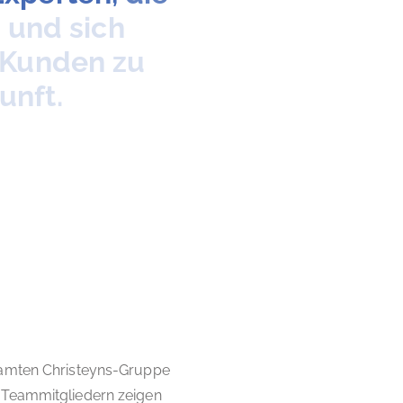
d
und
sich
Kunden
zu
unft.
esamten Christeyns-Gruppe
 Teammitgliedern zeigen