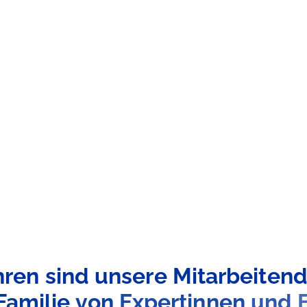
hren
sind
unsere
Mitarbeiten
Familie
von
Expertinnen
und