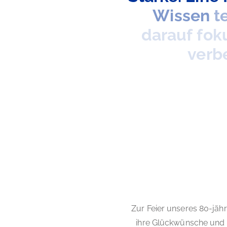
Wissen
t
darauf
fok
verb
Zur Feier unseres 80-jäh
ihre Glückwünsche und 