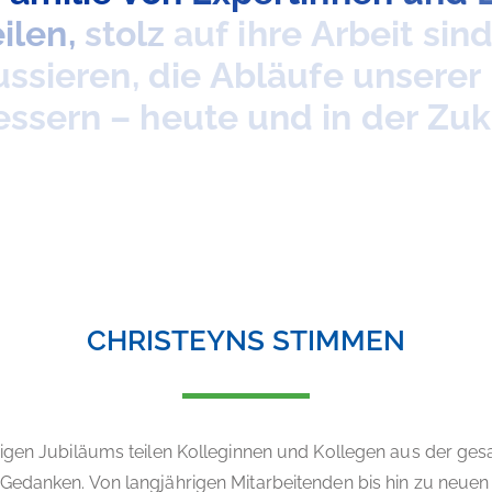
eilen,
stolz
auf
ihre
Arbeit
sin
ussieren,
die
Abläufe
unserer
essern
–
heute
und
in
der
Zuk
CHRISTEYNS STIMMEN
rigen Jubiläums teilen Kolleginnen und Kollegen aus der g
Gedanken. Von langjährigen Mitarbeitenden bis hin zu neuen