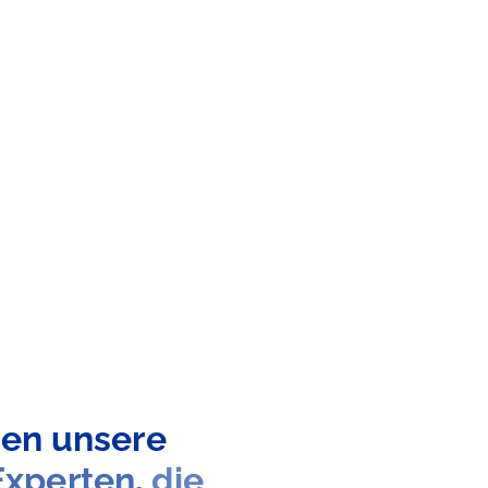
den
unsere
Experten,
die