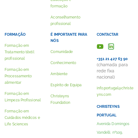
formação
Aconselhamento
profissional
FORMAÇÃO
É IMPORTANTE PARA
CONTACTAR
NÓS
Formação em
Comunidade
Tratamento têxtil
profissional
+351 21 427 63 90
Conhecimento
(chamada para
Formação em
rede fixa
Ambiente
Processamento
nacional)
alimentar
Espírito de Equipa
info.portugal@christe
Formação em
yns.com
Christeyns
Limpeza Profissional
Foundation
CHRISTEYNS
Formação em
PORTUGAL
Cuidados médicos e
Avenida Domingos
Life Sciences
Vandelli, nº109,