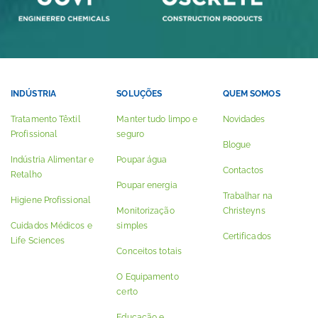
INDÚSTRIA
SOLUÇÕES
QUEM SOMOS
Tratamento Têxtil
Manter tudo limpo e
Novidades
Profissional
seguro
Blogue
Indústria Alimentar e
Poupar água
Contactos
Retalho
Poupar energia
Trabalhar na
Higiene Profissional
Monitorização
Christeyns
Cuidados Médicos e
simples
Certificados
Life Sciences
Conceitos totais
O Equipamento
certo
Educação e