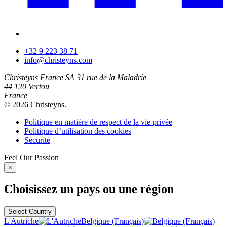
+32 9 223 38 71
info@christeyns.com
Christeyns France SA
31 rue de la Maladrie
44 120 Vertou
France
© 2026 Christeyns.
Politique en matière de respect de la vie privée
Politique d’utilisation des cookies
Sécurité
Feel
Our
Passion
×
Choisissez un pays ou une région
Select Country
L'Autriche
Belgique (Français)