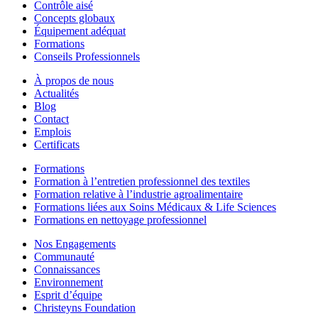
Contrôle aisé
Concepts globaux
Équipement adéquat
Formations
Conseils Professionnels
À propos de nous
Actualités
Blog
Contact
Emplois
Certificats
Formations
Formation à l’entretien professionnel des textiles
Formation relative à l’industrie agroalimentaire
Formations liées aux Soins Médicaux & Life Sciences
Formations en nettoyage professionnel
Nos Engagements
Communauté
Connaissances
Environnement
Esprit d’équipe
Christeyns Foundation