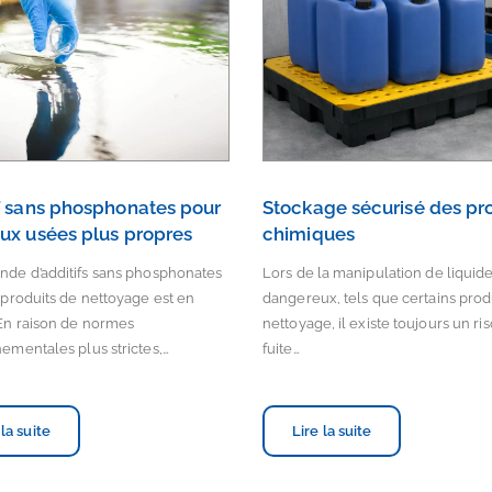
f sans phosphonates pour
Stockage sécurisé des pr
ux usées plus propres
chimiques
de d’additifs sans phosphonates
Lors de la manipulation de liquid
 produits de nettoyage est en
dangereux, tels que certains prod
En raison de normes
nettoyage, il existe toujours un ri
ementales plus strictes,…
fuite…
 la suite
Lire la suite