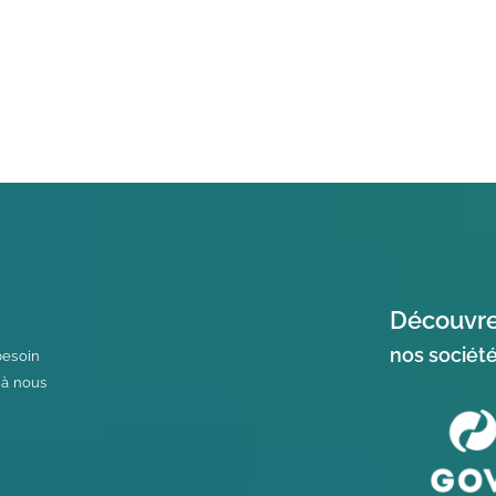
Découvrez
nos sociét
besoin
 à nous