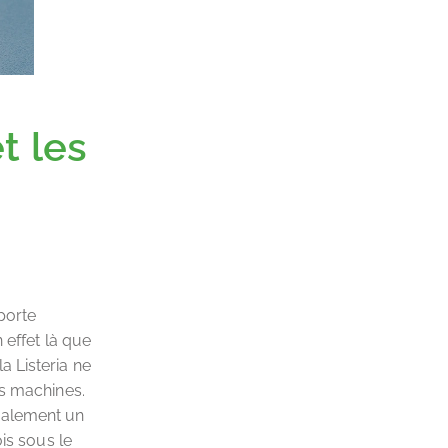
t les
porte
 effet là que
a Listeria ne
es machines.
galement un
is sous le