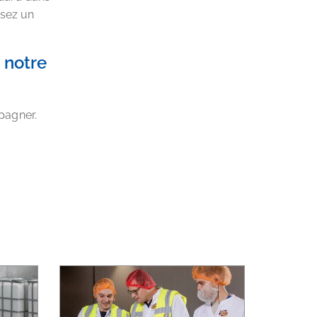
ssez un
 notre
pagner.