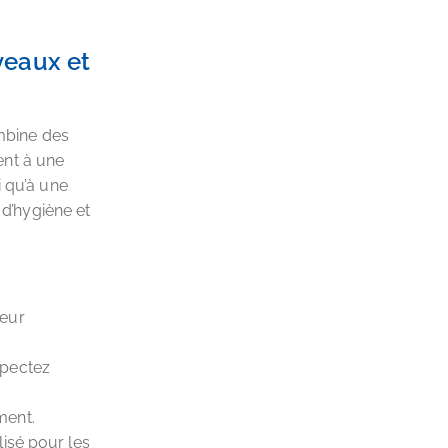
veaux et
ombine des
ent à une
i qu’à une
 d’hygiène et
leur
spectez
ment.
lisé pour les