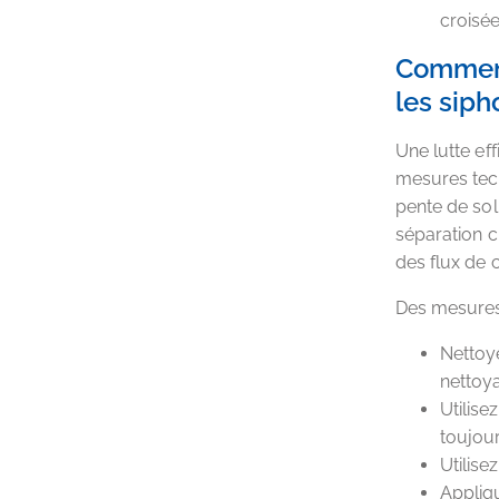
croisée
Comment 
les siph
Une lutte ef
mesures tec
pente de sol
séparation cl
des flux de 
Des mesures 
Nettoye
nettoy
Utilise
toujou
Utilise
Appliqu