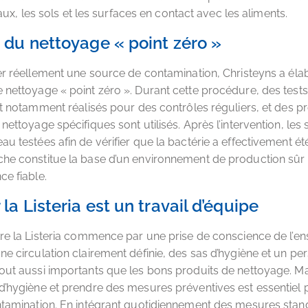
ux, les sols et les surfaces en contact avec les aliments.
 du nettoyage « point zéro »
ner réellement une source de contamination, Christeyns a éla
 nettoyage « point zéro ». Durant cette procédure, des tests
ont notamment réalisés pour des contrôles réguliers, et des pr
nettoyage spécifiques sont utilisés. Après l’intervention, les
au testées afin de vérifier que la bactérie a effectivement ét
he constitue la base d’un environnement de production sûr 
ce fiable.
 la Listeria est un travail d’équipe
tre la Listeria commence par une prise de conscience de l’
ne circulation clairement définie, des sas d’hygiène et un pe
out aussi importants que les bons produits de nettoyage. Ma
d’hygiène et prendre des mesures préventives est essentiel 
ntamination. En intégrant quotidiennement des mesures sta