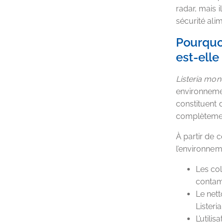
radar, mais 
sécurité alim
Pourquoi
est-elle
Listeria mo
environneme
constituent 
complètement
À partir de 
l’environnem
Les col
contam
Le nett
Listeri
L’utili