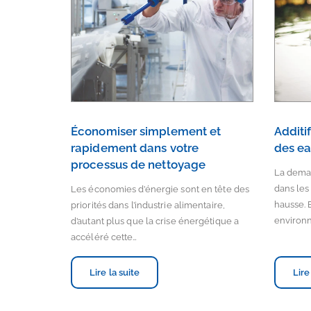
Économiser simplement et
Additi
rapidement dans votre
des ea
processus de nettoyage
La deman
dans les
Les économies d’énergie sont en tête des
hausse. 
priorités dans l’industrie alimentaire,
environn
d’autant plus que la crise énergétique a
accéléré cette…
Lire la suite
Lire