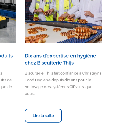
oduits
Dix ans d’expertise en hygiène
chez Biscuiterie Thijs
es
Biscuiterie Thijs fait confiance à Christeyns
uits de
Food Hygiene depuis dix ans pour le
sque de
nettoyage des systèmes CIP ainsi que
pour…
Lire la suite