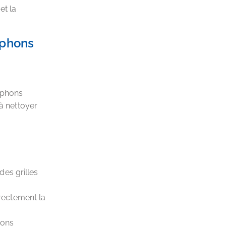
et la
iphons
iphons
 à nettoyer
des grilles
rectement la
ions