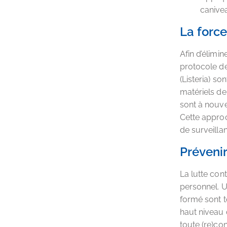
canivea
La force
Afin d’élimi
protocole de
(Listeria) s
matériels de 
sont à nouve
Cette approc
de surveillan
Prévenir
La lutte con
personnel. U
formé sont t
haut niveau 
toute (re)co