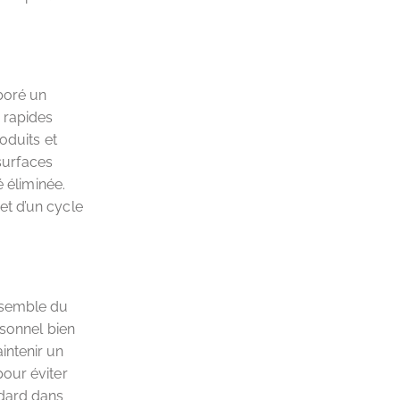
boré un
 rapides
oduits et
 surfaces
é éliminée.
et d’un cycle
ensemble du
rsonnel bien
intenir un
pour éviter
ndard dans