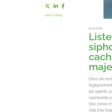
back to blog
05.12.2025
Liste
siph
cach
maje
Dans de nomb
logiquement 
les agents p
représente p
Des zones mo
rôle très im